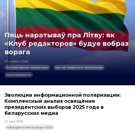
Пяць наратываў пра Літву: як
«Клуб редакторов» будуе вобраз
ворага
10 апреля 2026
антизападные нарративы
как не поддаться пропаганде
конспирология
Эволюция информационной поляризации:
Комплексный анализ освещения
президентских выборов 2025 года в
беларусских медиа
22 мая 2025
президентские выборы-2025