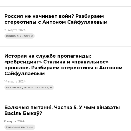
Россия не начинает войн? Разбираем
стереотипы с Антоном Сайфуллаевым
21 марта 2024
война в Украине
История на службе пропаганды:
«ребрендинг» Сталина и «правильное»
прошлое. Разбираем стереотипы с Антоном
Сайфуллаевым
14 марта 2024
как не поддаться пропаганде
Балючыя пытанні. Частка 5. У чым вінаваты
Васіль Быкаў?
8 марта 2024
балючыя пытанні