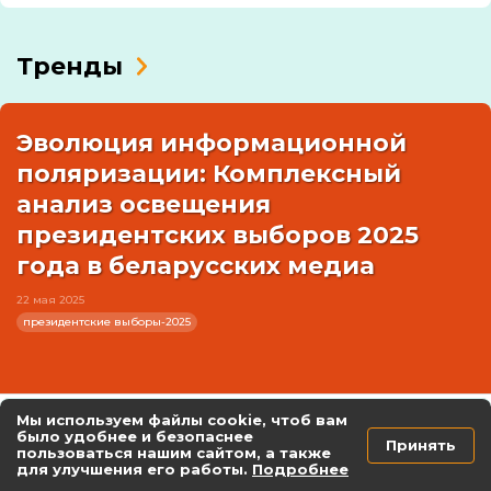
Тренды
Эволюция информационной
поляризации: Комплексный
анализ освещения
президентских выборов 2025
года в беларусских медиа
22 мая 2025
президентские выборы-2025
Мы используем файлы cookie, чтоб вам
Разделенная реальность: анализ
было удобнее и безопаснее
Принять
беларусских СМИ в 2024 году
пользоваться нашим сайтом, а также
для улучшения его работы.
Подробнее
6 мая 2025