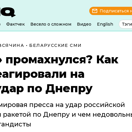
Подписаться 
з
Фактчек
Весело о сложном
Видео
English
Тэги
ВСЯЧИНА
•
БЕЛАРУССКИЕ СМИ
 промахнулся? Как
еагировали на
удар по Днепру
мировая пресса на удар российской
 ракетой по Днепру и чем недовольн
гандисты