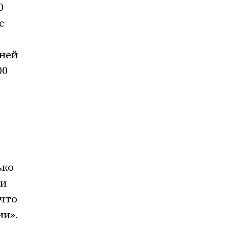
0
с
дней
00
ько
ми
 что
ии».