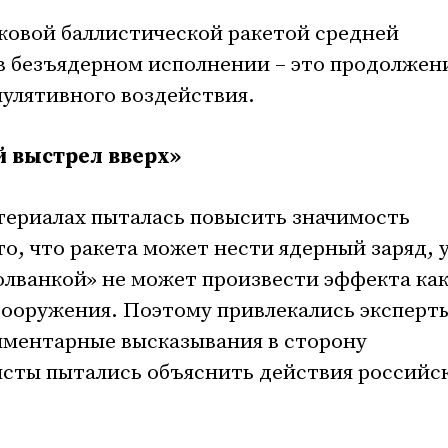
уковой баллистической ракетой средней
в безъядерном исполнении – это продолжен
лятивного воздействия.
 выстрел вверх»
териалах пыталась повысить значимость
то, что ракета может нести ядерный заряд, 
лванкой» не может произвести эффекта ка
вооружения. Поэтому привлекались эксперт
иментарные высказывания в сторону
исты пытались объяснить действия российс