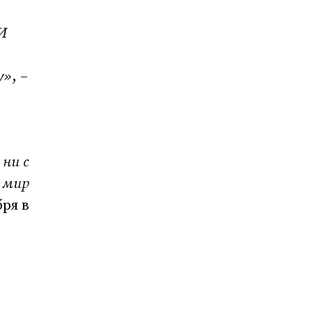
И
у»
, –
ни с
 мир
ря в