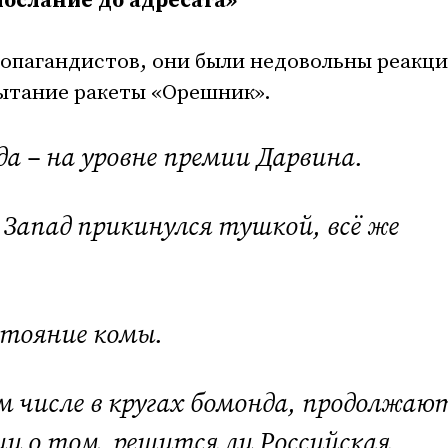
послание до адресата»
опагандистов, они были недовольны реакц
пытание ракеты «Орешник».
да – на уровне премии Дарвина.
Запад прикинулся тушкой, всё же
остояние комы.
ом числе в кругах бомонда, продолжаю
ии о том, решится ли Российская