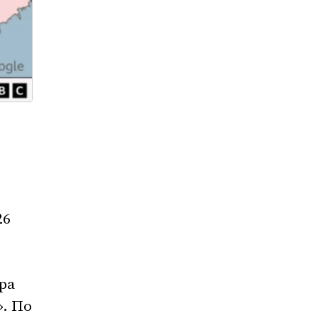
26
ра
». По