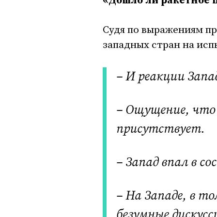
«Дошло ли ракетное 
Судя по выражениям пр
западных стран на ис
– И реакции Запа
– Ощущение, что 
присутствует.
– Запад впал в с
– На Западе, в т
безумные дискусс