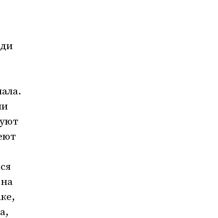
юди
нала.
ни
руют
меют
ся
 на
ке,
а,