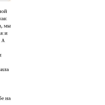
ной
как
м, мы
к и
 А
ы
вила
бе на