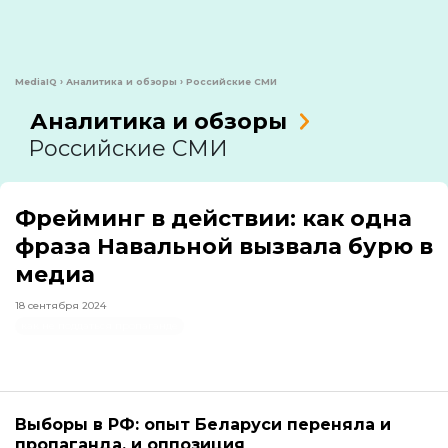
MediaIQ
›
Аналитика и обзоры
›
Российские СМИ
Аналитика и обзоры
Российские СМИ
Фрейминг в действии: как одна
фраза Навальной вызвала бурю в
медиа
18 сентября 2024
как не поддаться пропаганде
Выборы в РФ: опыт Беларуси переняла и
пропаганда, и оппозиция