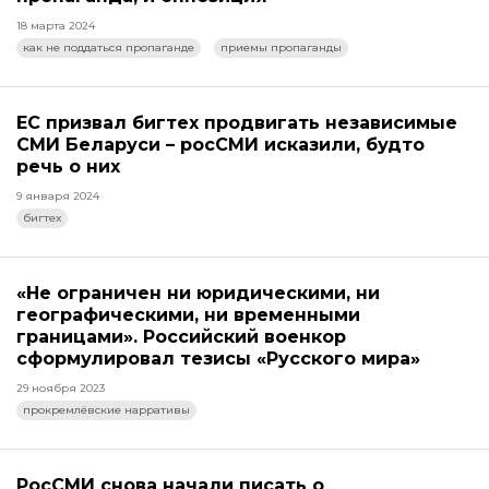
18 марта 2024
как не поддаться пропаганде
приемы пропаганды
ЕС призвал бигтех продвигать независимые
СМИ Беларуси – росСМИ исказили, будто
речь о них
9 января 2024
бигтех
«Не ограничен ни юридическими, ни
географическими, ни временными
границами». Российский военкор
сформулировал тезисы «Русского мира»
29 ноября 2023
прокремлёвские нарративы
РосСМИ снова начали писать о