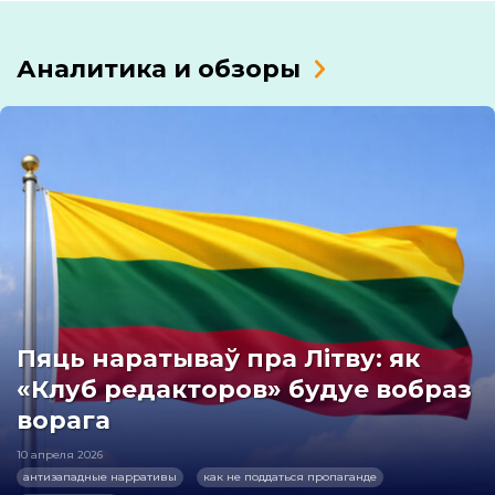
Аналитика и обзоры
Пяць наратываў пра Літву: як
«Клуб редакторов» будуе вобраз
ворага
10 апреля 2026
антизападные нарративы
как не поддаться пропаганде