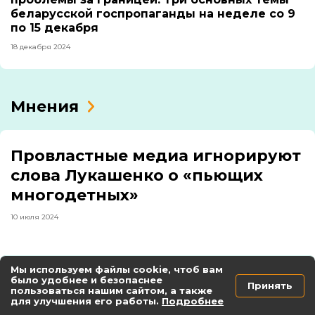
беларусской госпропаганды на неделе со 9
по 15 декабря
18 декабря 2024
Мнения
Провластные медиа игнорируют
слова Лукашенко о «пьющих
многодетных»
10 июля 2024
Мы используем файлы cookie, чтоб вам
было удобнее и безопаснее
Екатерина Дейкало о взломе базы
Принять
пользоваться нашим сайтом, а также
обращений: «Важно соизмерять цель и
для улучшения его работы.
Подробнее
средство, и стараться избегать