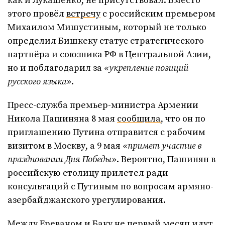
как и Лукашенко, не присутствовал. Вместо
этого провёл
встречу
с российским премьером
Михаилом Мишустиным, который не только
определил Бишкеку статус стратегического
партнёра и союзника РФ в Центральной Азии,
но и поблагодарил за
«укрепление позиций
русского языка»
.
Пресс-служба премьер-министра Армении
Никола Пашиняна 8 мая
сообщила
, что он по
приглашению Путина отправится с рабочим
визитом в Москву, а 9 мая
«примет участие в
праздновании Дня Победы»
. Вероятно, Пашинян в
российскую столицу прилетел ради
консультаций с Путиным по вопросам армяно-
азербайджанского урегулирования.
Между Ереваном и Баку не первый месяц идут