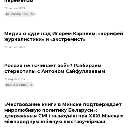
переменам
22 марта 2024
рекламный рынок
Медиа о суде над Игорем Карнеем: «корифей
журналистики» и «экстремист»
22 марта 2024
Россия не начинает войн? Разбираем
стереотипы с Антоном Сайфуллаевым
21 марта 2024
война в Украине
«Чествование книги в Минске подтверждает
миролюбивую политику Беларуси»:
дзяржаўныя СМІ і чыноўнікі пра ХХХІ Мінскую
міжнародную кніжную выставу-кірмаш.