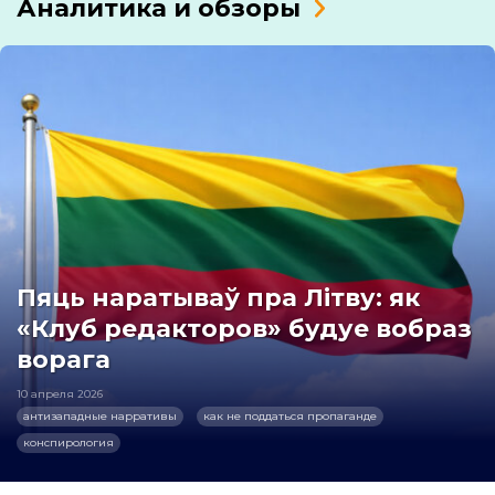
Аналитика и обзоры
Пяць наратываў пра Літву: як
«Клуб редакторов» будуе вобраз
ворага
10 апреля 2026
антизападные нарративы
как не поддаться пропаганде
конспирология