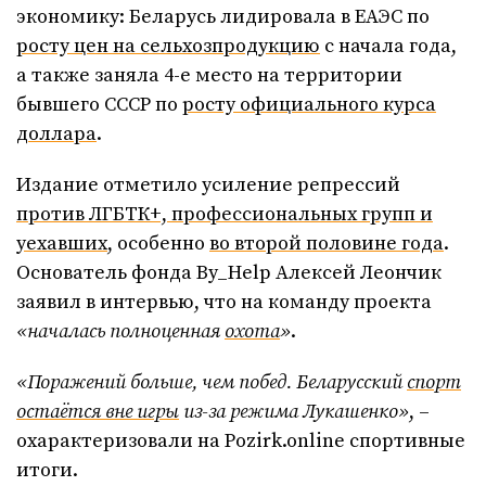
экономику: Беларусь лидировала в ЕАЭС по
росту цен на сельхозпродукцию
с начала года,
а также заняла 4-е место на территории
бывшего СCСР по
росту официального курса
доллара
.
Издание отметило усиление репрессий
против ЛГБТК+, профессиональных групп и
уехавших
, особенно
во второй половине года
.
Основатель фонда By_Help Алексей Леончик
заявил в интервью, что на команду проекта
«началась полноценная
охота
»
.
«Поражений больше, чем побед. Беларусский
спорт
остаётся вне игры
из-за режима Лукашенко»
, –
охарактеризовали на Pozirk.online спортивные
итоги.