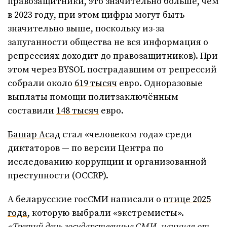
правозащитники, это значительно больше, чем
в 2023 году, при этом цифры могут быть
значительно выше, поскольку из-за
запуганности общества не вся информация о
репрессиях доходит до правозащитников). При
этом через BYSOL пострадавшим от репрессий
собрали около
619 тысяч
евро. Одноразовые
выплаты помощи политзаключённым
составили
148 тысяч
евро.
Башар Асад
стал «человеком года» среди
диктаторов — по версии Центра по
исследованию коррупции и организованной
преступности (OCCRP).
А беларусские госСМИ написали о
птице 2025
года
, которую выбрали «экстремисты».
«Третий день государственные СМИ, начиная от