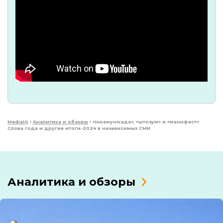
MediaIQ
›
Аналитика и обзоры
›
«Інкамунікада», «штозум» и «манифест».
Слова года и другие итоги-2024 в независимых СМИ
Аналитика и обзоры