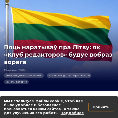
Пяць наратываў пра Літву: як
«Клуб редакторов» будуе вобраз
ворага
10 апреля 2026
антизападные нарративы
как не поддаться пропаганде
конспирология
Эволюция информационной поляризации:
Мы используем файлы cookie, чтоб вам
Комплексный анализ освещения
было удобнее и безопаснее
Принять
пользоваться нашим сайтом, а также
президентских выборов 2025 года в
для улучшения его работы.
Подробнее
беларусских медиа