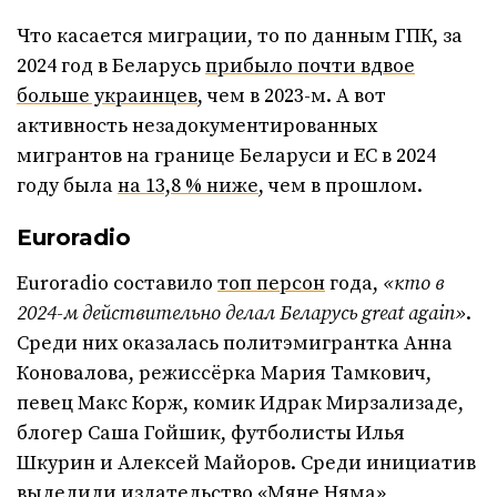
Что касается миграции, то по данным ГПК, за
2024 год в Беларусь
прибыло почти вдвое
больше украинцев
, чем в 2023-м. А вот
активность незадокументированных
мигрантов на границе Беларуси и ЕС в 2024
году была
на 13,8 % ниже
, чем в прошлом.
Euroradio
Euroradio составило
топ персон
года,
«кто в
2024-м действительно делал Беларусь great again»
.
Среди них оказалась политэмигрантка Анна
Коновалова, режиссёрка Мария Тамкович,
певец Макс Корж, комик Идрак Мирзализаде,
блогер Саша Гойшик, футболисты Илья
Шкурин и Алексей Майоров. Среди инициатив
выделили издательство «Мяне Няма»,