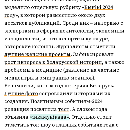
выделило отдельную рубрику «
Вынікі 2024
году
», в которой разместило около двух
десятков публикаций. Среди них – интервью с
экспертами в сферах политологии, экономики
и социологии, итоги в спорте и культуре,
авторские колонки. Журналисты отметили
лучшие женские проекты
. Зафиксировали
рост интереса к беларусской истории
, а также
проблемы в медицине
(давление на частные
медцентры и эмиграцию медиков).
Вспомнили, кого за год
потеряла
Беларусь.
Лучшие фото
сопроводили историями их
создания. Позитивным событиям-2024
редакция посвятила
тест
. А словом года
объявила
«інкамунікада»
. Отдельно стоит
отметить
ток-шоу
о главных событиях года с