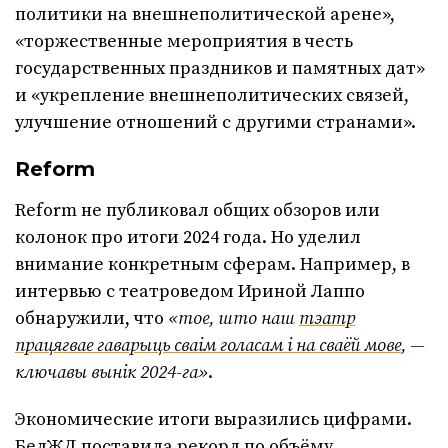
политики на внешнеполитической арене»,
«торжественные мероприятия в честь
государственных праздников и памятных дат»
и «укрепление внешнеполитических связей,
улучшение отношений с другими странами».
Reform
Reform не публиковал общих обзоров или
колонок про итоги 2024 года. Но уделил
внимание конкретным сферам. Например, в
интервью с театроведом Ириной Лаппо
обнаружили, что
«тое, што наш
тэатр
працягвае гаварыць сваім голасам і на сваёй мове
, —
ключавы вынік 2024-га»
.
Экономические итоги выразились цифрами.
БелЖД поставила
рекорд по объёму