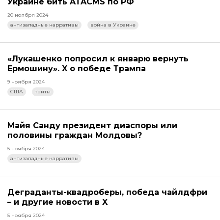
Украине бить ATACMS по РФ
20 ноября 2024
антизападные нарративы
война в Украине
«Лукашенко попросил к январю вернуть
Ермошину». X о победе Трампа
9 ноября 2024
США
твиты
Майя Санду президент диаспоры или
половины граждан Молдовы?
5 ноября 2024
антизападные нарративы
Деграданты-квадроберы, победа чайлдфри
– и другие новости в X
5 ноября 2024