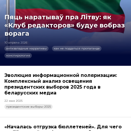
Пяць наратываў пра Літву: як
«Клуб редакторов» будуе вобраз
ворага
10 апреля 2026
антизападные нарративы
как не поддаться пропаганде
конспирология
Эволюция информационной поляризации:
Комплексный анализ освещения
президентских выборов 2025 года в
беларусских медиа
22 мая 2025
президентские выборы-2025
«Началась отгрузка бюллетеней». Для чего