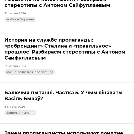
стереотипы с Антоном Сайфуллаевым
21 марта 2024
война в Украине
История на службе пропаганды:
«ребрендинг» Сталина и «правильное»
прошлое. Разбираем стереотипы с Антоном
Сайфуллаевым
14 марта 2024
как не поддаться пропаганде
Балючыя пытанні. Частка 5. У чым вінаваты
Васіль Быкаў?
8 марта 2024
балючыя пытанні
Зачем пропагандисты используют понятие