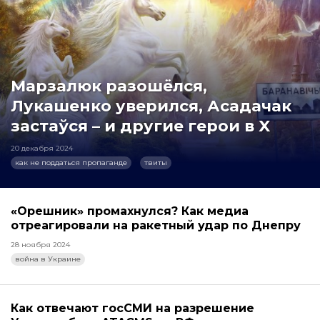
Марзалюк разошёлся,
Лукашенко уверился, Асадачак
застаўся – и другие герои в X
20 декабря 2024
как не поддаться пропаганде
твиты
«Орешник» промахнулся? Как медиа
отреагировали на ракетный удар по Днепру
28 ноября 2024
война в Украине
Как отвечают госСМИ на разрешение