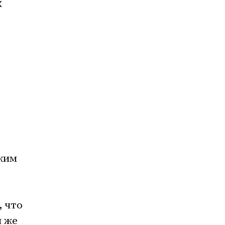
х
аким
 что
м же