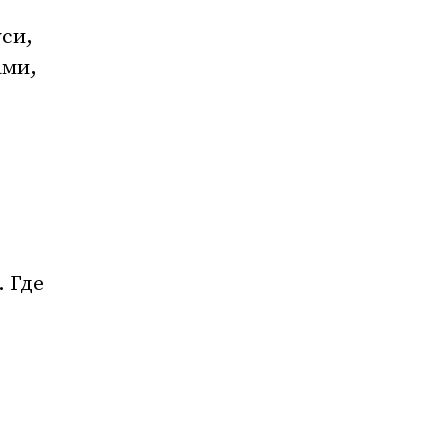
си,
ами,
. Где