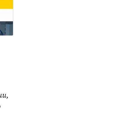
ии,
о