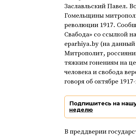
Заславльский Павел. В
Гомельщины митрополи
революции 1917. Сооб
Свабода» со ссылкой н
eparhiya.by (на данный
Митрополит, россиянин
тяжким гонениям на це
человека и свобода ве
говоря об октябре 1917-
Подпишитесь на нашу
неделю
В преддверии государст