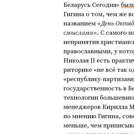
Беларусь Сегодня»
был
Гигина о том, чем же в
названием
«День Октябр
смыслами»
. С самого 
непринятия христианс
православными, у кото
Николая II есть практи
риторике «не всё так о
«республику-партизанк
государственность в Бе
технологии большевико
менеджеров Кирилла Ма
по мнению Гигина, сов
меньше, чем приписыв