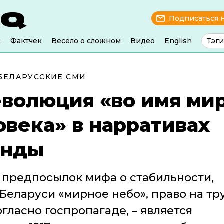
Подписаться 
з
Фактчек
Весело о сложном
Видео
English
Тэги
БЕЛАРУССКИЕ СМИ
еволюция «во имя ми
овека» в нарративах
анды
 предпосылок мифа о стабильности,
еларуси «мирное небо», право на тр
гласно госпропагаде, – является