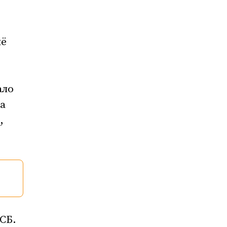
ыё
ало
а
,
СБ.