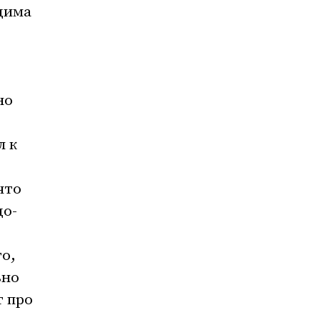
дима
но
л к
что
до-
о,
ьно
т про