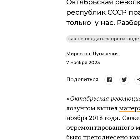
Октябрьская револю
республик СССР пр
только у нас. Разбе
как не поддаться пропаганде
Мирослав Щупакевич
7 ноября 2023
Поделиться:
«
Октябрьская революция
лозунгом вышел
матер
ноября 2018 года. Сюж
отремонтированного м
было преподнесено как