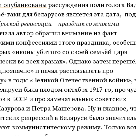
и опубликованы
рассуждения политолога Ва
сё-таки для беларусов является эта дата, под
ьской революции – праздник со многими
начала автор обратил внимание на факт
кими конфессиями этого праздника, особен
рых «иконы убитого со своей семьёй царя
чески во всех храмах». Однако затем перешё
днозначно» и начал рассказывать про
у» в годы «Великой Отечественной войны», 
ларуси была плодом октября 1917-го, про чу
в в БССР и про замечательных советских
зурова и Петра Машерова. Ну и главное, чт
етских репрессий в Беларуси было значител
ают коммунистическому режиму. Только во