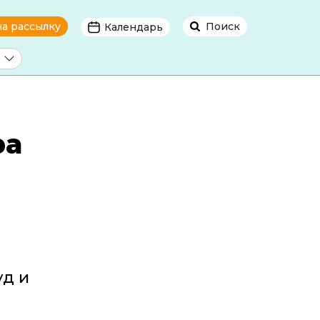
на рассылку
Поиск
Календарь
ра
уд и