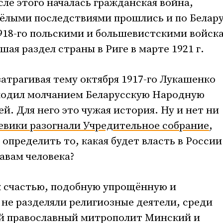
сле этого началась гражданская война,
ёлыми последствиями прошлись и по Белару
918-го польскими и большевистскими войск
ая раздел страны в Риге в марте 1921 г.
затрагивая тему октября 1917-го Лукашенко
бходил молчанием Беларусскую Народную
ей. Для него это чужая история. Ну и нет ни
евики разогнали Учредительное собрание
,
определить то, какая будет власть в России
авам человека?
к счастью, подобную упрощённую и
е разделяли религиозные деятели, среди
й православный митрополит Минский и