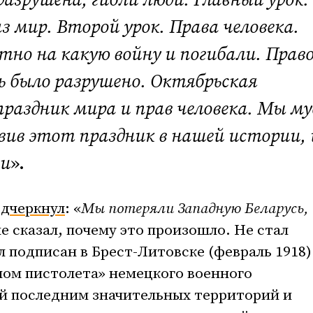
азрушена, гибли люди. Главный урок:
з мир. Второй урок. Права человека.
но на какую войну и погибали. Прав
ь было разрушено. Октябрьская
праздник мира и прав человека. Мы му
ив этот праздник в нашей истории, 
ни
».
одчеркнул
: «
Мы потеряли Западную Беларусь,
не сказал, почему это произошло. Не стал
л подписан в Брест-Литовске (февраль 1918)
лом пистолета» немецкого военного
ей последним значительных территорий и