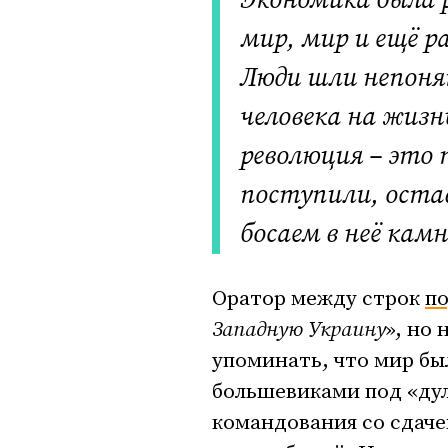
Экономика была р
мир, мир и ещё ра
Люди шли непонят
человека на жизн
революция – это 
поступили, остав
босаем в неё кам
Оратор между строк
п
Западную Украину
», но 
упоминать, что мир бы
большевиками под «ду
командования со сдач