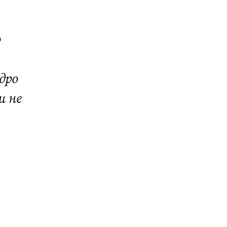
о
дро
и не