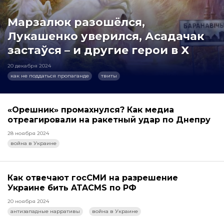
Марзалюк разошёлся,
Лукашенко уверился, Асадачак
застаўся – и другие герои в X
20 декабря 2024
как не поддаться пропаганде
твиты
«Орешник» промахнулся? Как медиа
отреагировали на ракетный удар по Днепру
28 ноября 2024
война в Украине
Как отвечают госСМИ на разрешение
Украине бить ATACMS по РФ
20 ноября 2024
антизападные нарративы
война в Украине