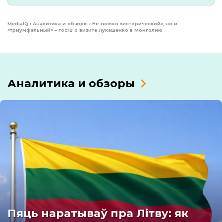
MediaIQ
›
Аналитика и обзоры
›
Не только «исторический», но и
«триумфальный» – госТВ о визите Лукашенко в Монголию
Аналитика и обзоры
Пяць наратываў пра Літву: як