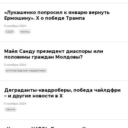
«Лукашенко попросил к январю вернуть
Ермошину». X о победе Трампа
9 ноября 2024
США
твиты
Майя Санду президент диаспоры или
половины граждан Молдовы?
5 ноября 2024
антизападные нарративы
Деграданты-квадроберы, победа чайлдфри
– и другие новости в X
5 ноября 2024
твиты