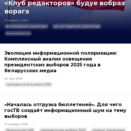
«Клуб редакторов» будуе вобраз
ворага
10 апреля 2026
антизападные нарративы
как не поддаться пропаганде
конспирология
Эволюция информационной поляризации:
Комплексный анализ освещения
президентских выборов 2025 года в
беларусских медиа
22 мая 2025
президентские выборы-2025
«Началась отгрузка бюллетеней». Для чего
госТВ создаёт информационный шум на тему
выборов
21 января 2025
беларусские СМИ
президентские выборы-2025
приемы пропаганды