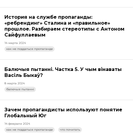
История на службе пропаганды:
«ребрендинг» Сталина и «правильное»
прошлое. Разбираем стереотипы с Антоном
Сайфуллаевым
14 марта 2024
как не поддаться пропаганде
Балючыя пытанні. Частка 5. У чым вінаваты
Васіль Быкаў?
8 марта 2024
балючыя пытанні
Зачем пропагандисты используют понятие
Глобальный Юг
14 февраля 2024
как не поддаться пропаганде
что почитать