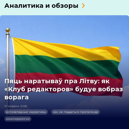
Аналитика и обзоры
Пяць наратываў пра Літву: як
«Клуб редакторов» будуе вобраз
ворага
10 апреля 2026
антизападные нарративы
как не поддаться пропаганде
конспирология