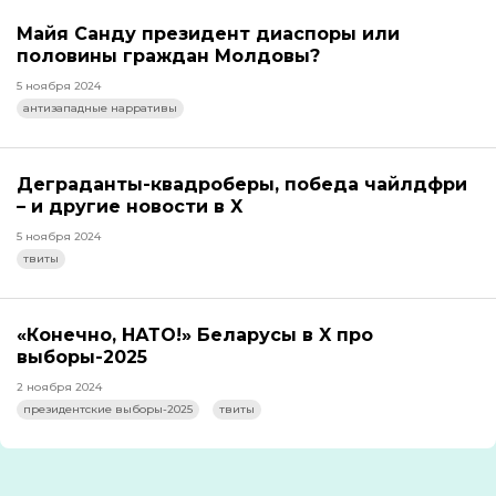
Майя Санду президент диаспоры или
половины граждан Молдовы?
5 ноября 2024
антизападные нарративы
Деграданты-квадроберы, победа чайлдфри
– и другие новости в X
5 ноября 2024
твиты
«Конечно, НАТО!» Беларусы в X про
выборы-2025
2 ноября 2024
президентские выборы-2025
твиты