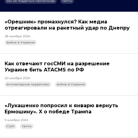
как не поддаться пропаганде
твиты
«Орешник» промахнулся? Как медиа
отреагировали на ракетный удар по Днепру
28 ноября 2024
война в Украине
Как отвечают госСМИ на разрешение
Украине бить ATACMS по РФ
20 ноября 2024
антизападные нарративы
война в Украине
«Лукашенко попросил к январю вернуть
Ермошину». X о победе Трампа
9 ноября 2024
США
твиты