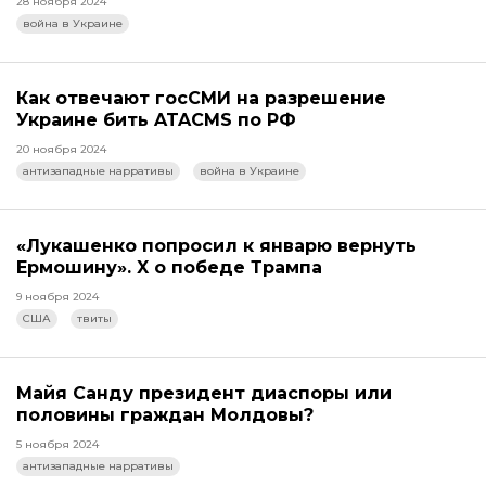
28 ноября 2024
война в Украине
Как отвечают госСМИ на разрешение
Украине бить ATACMS по РФ
20 ноября 2024
антизападные нарративы
война в Украине
«Лукашенко попросил к январю вернуть
Ермошину». X о победе Трампа
9 ноября 2024
США
твиты
Майя Санду президент диаспоры или
половины граждан Молдовы?
5 ноября 2024
антизападные нарративы