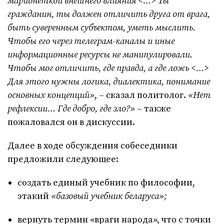
марионеткой внешнего влияния <…> Ты
гражданин, ты должен отличить друга от врага,
быть суверенным субъектом, уметь мыслить.
Чтобы его через телеграм-каналы и иные
информационные ресурсы не манипулировали.
Чтобы мог отличить, где правда, а где ложь <…>
Для этого нужны логика, диалектика, понимание
основных концепций»
, – сказал политолог.
«Нет
рефлексии… Где добро, где зло?»
– также
пожаловался он в дискуссии.
Далее в ходе обсуждения собеседники
предложили следующее:
создать единый учебник по философии,
этакий
«базовый учебник беларуса»;
вернуть термин «враги народа», что с точки