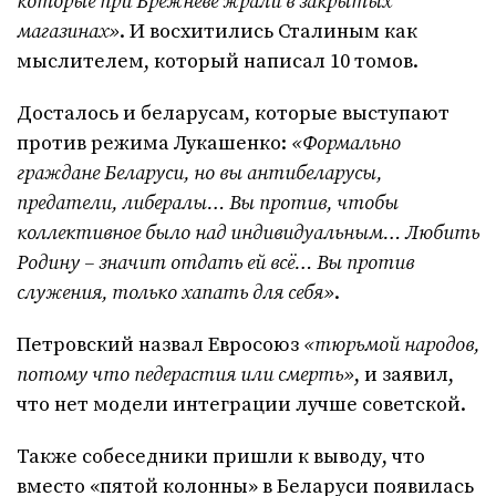
которые при Брежневе жрали в закрытых
магазинах»
. И восхитились Сталиным как
мыслителем, который написал 10 томов.
Досталось и беларусам, которые выступают
против режима Лукашенко:
«Формально
граждане Беларуси, но вы антибеларусы,
предатели, либералы… Вы против, чтобы
коллективное было над индивидуальным… Любить
Родину – значит отдать ей всё… Вы против
служения, только хапать для себя»
.
Петровский назвал Евросоюз
«тюрьмой народов,
потому что педерастия или смерть»
, и заявил,
что нет модели интеграции лучше советской.
Также собеседники пришли к выводу, что
вместо «пятой колонны» в Беларуси появилась