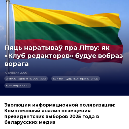
Пяць наратываў пра Літву: як
«Клуб редакторов» будуе вобраз
ворага
10 апреля 2026
антизападные нарративы
как не поддаться пропаганде
конспирология
Эволюция информационной поляризации:
Комплексный анализ освещения
президентских выборов 2025 года в
беларусских медиа