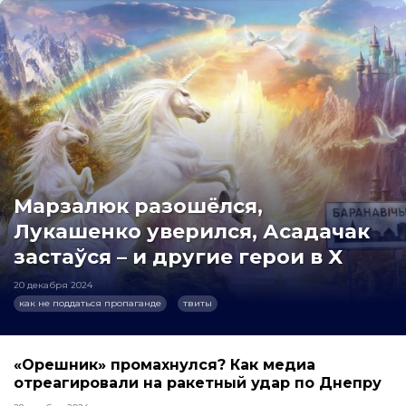
Марзалюк разошёлся,
Лукашенко уверился, Асадачак
застаўся – и другие герои в X
20 декабря 2024
как не поддаться пропаганде
твиты
«Орешник» промахнулся? Как медиа
отреагировали на ракетный удар по Днепру