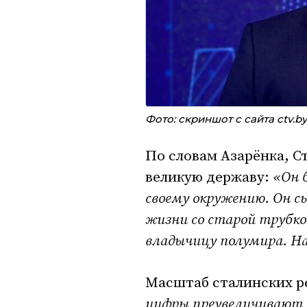
Фото: скриншот с сайта ctv.by
По словам Азарёнка, С
великую державу:
«Он б
своему окружению. Он сы
жизни со старой трубко
владычицу полумира. Н
Масштаб сталинских р
цифры преувеличивают в