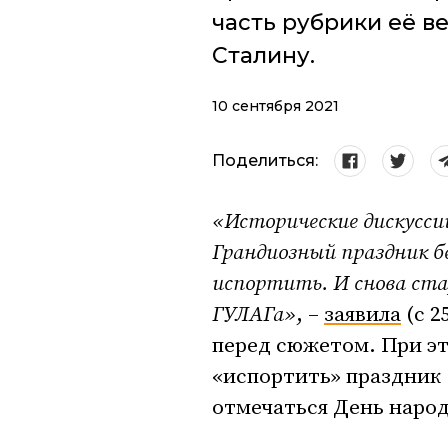
часть рубрики её в
Сталину.
10 сентября 2021
Поделиться:
«Исторические дискусси
Грандиозный праздник б
испортить. И снова ста
ГУЛАГа»
, –
заявила
(c 2
перед сюжетом. При эт
«испортить» праздник 1
отмечаться День народ