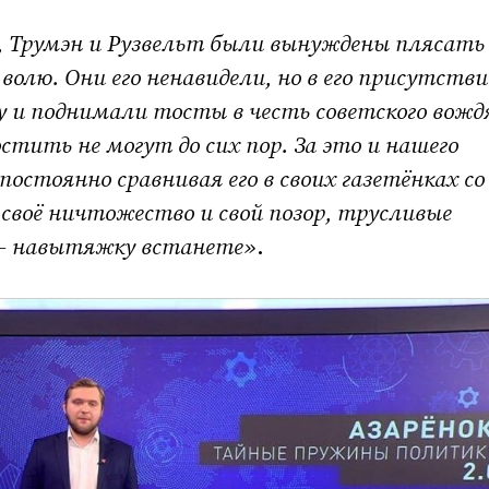
, Трумэн и Рузвельт были вынуждены плясать
 волю. Они его ненавидели, но в его присутств
и поднимали тосты в честь советского вожд
стить не могут до сих пор. За это и нашего
остоянно сравнивая его в своих газетёнках со
воё ничтожество и свой позор, трусливые
– навытяжку встанете»
.