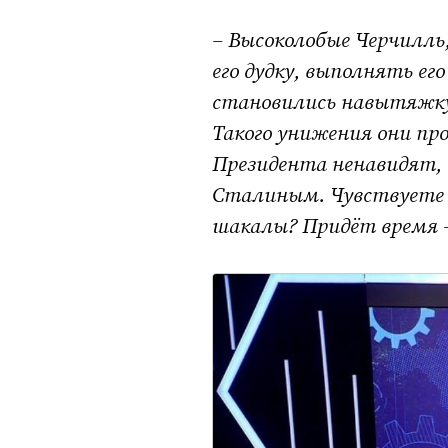
– Высоколобые Черчилль
его дудку, выполнять его
становились навытяжку 
Такого унижения они про
Президента ненавидят, п
Сталиным. Чувствуете с
шакалы? Придёт время 