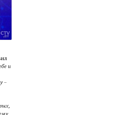
вил
ебе и
у –
вых,
ему