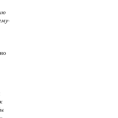
ию
ему-
жно
ы
к
бы