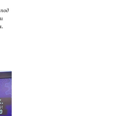
 под
ии
я.