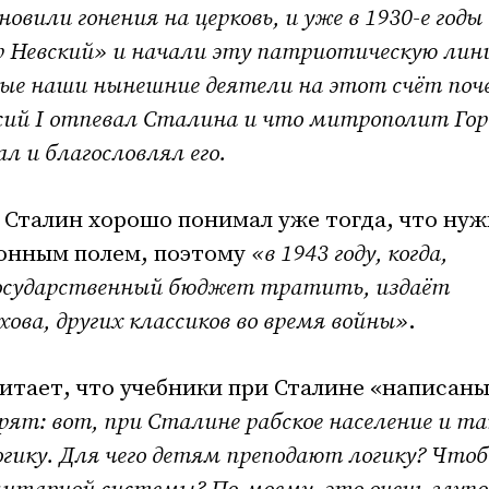
новили гонения на церковь, и уже в 1930-е годы
р Невский» и начали эту патриотическую лин
ые наши нынешние деятели на этот счёт поч
сий I отпевал Сталина и что митрополит Гор
л и благословлял его.
, Сталин хорошо понимал уже тогда, что ну
онным полем, поэтому
«в 1943 году, когда,
 государственный бюджет тратить, издаёт
ва, других классиков во время войны»
.
итает, что учебники при Сталине «написан
рят: вот, при Сталине рабское население и та
логику. Для чего детям преподают логику? Что