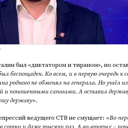
талин был «диктатором и тираном», но оста
ыл беспощаден. Ко всем, и в первую очередь к с
на родного не обменял на генерала. Но ушёл из
й и поношенными сапогами. А оставил держав
ашу державу»
.
епрессий ведущего СТВ не смущает:
«Во-пер
 сотни и даже тысячи раз. А во-вторых – поч