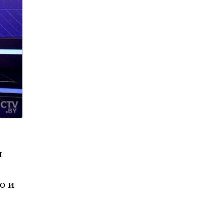
м
о и