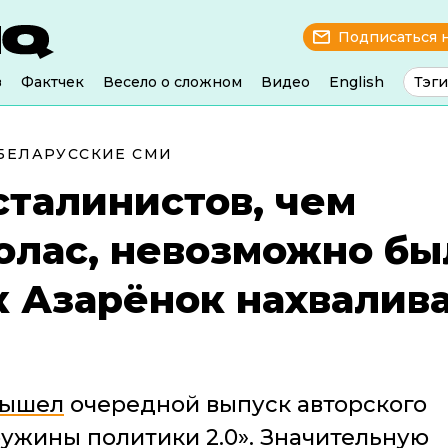
Подписаться 
з
Фактчек
Весело о сложном
Видео
English
Тэги
БЕЛАРУССКИЕ СМИ
сталинистов, чем
олас, невозможно бы
к Азарёнок нахвалив
вышел
очередной выпуск авторского
ужины политики 2.0». Значительную