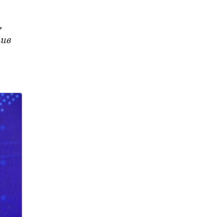
,
тив