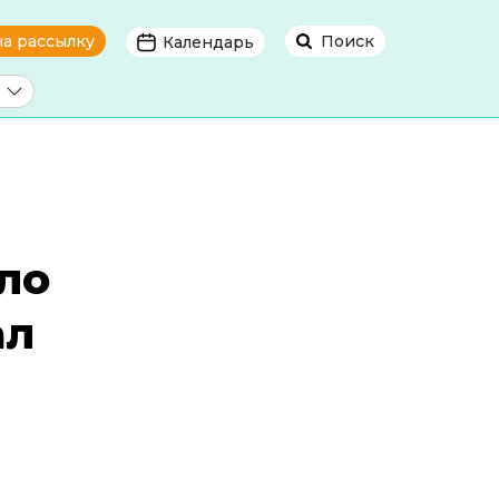
на рассылку
Поиск
Календарь
ло
ал