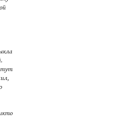
ой
выкла
.
И тут
шил,
о
икто