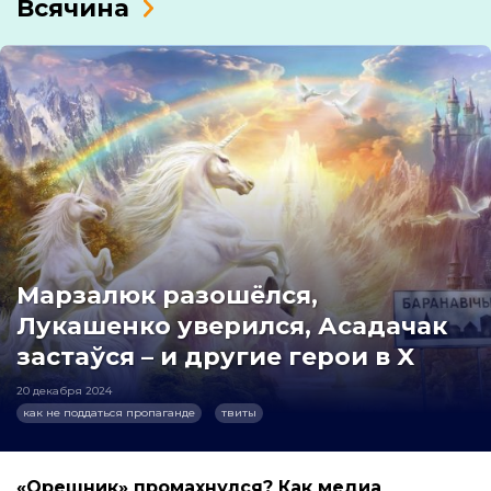
Всячина
Марзалюк разошёлся,
Лукашенко уверился, Асадачак
застаўся – и другие герои в X
20 декабря 2024
как не поддаться пропаганде
твиты
«Орешник» промахнулся? Как медиа