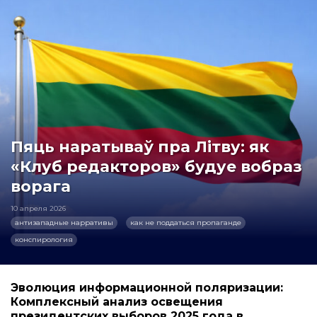
Пяць наратываў пра Літву: як
«Клуб редакторов» будуе вобраз
ворага
10 апреля 2026
антизападные нарративы
как не поддаться пропаганде
конспирология
Эволюция информационной поляризации:
Комплексный анализ освещения
президентских выборов 2025 года в