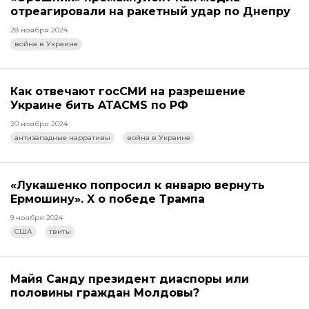
отреагировали на ракетный удар по Днепру
28 ноября 2024
война в Украине
Как отвечают госСМИ на разрешение
Украине бить ATACMS по РФ
20 ноября 2024
антизападные нарративы
война в Украине
«Лукашенко попросил к январю вернуть
Ермошину». X о победе Трампа
9 ноября 2024
США
твиты
Майя Санду президент диаспоры или
половины граждан Молдовы?