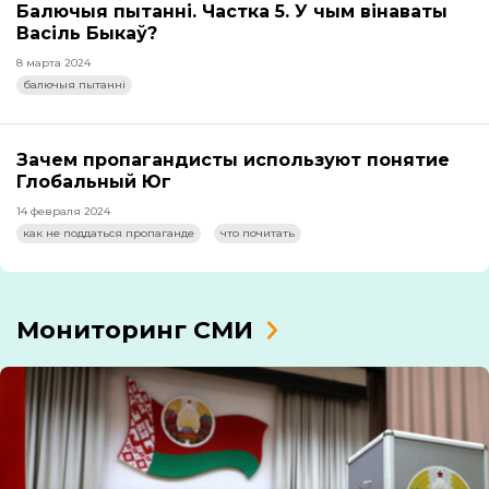
Балючыя пытанні. Частка 5. У чым вінаваты
Васіль Быкаў?
8 марта 2024
балючыя пытанні
Зачем пропагандисты используют понятие
Глобальный Юг
14 февраля 2024
как не поддаться пропаганде
что почитать
Мониторинг СМИ