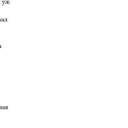
 уж
вал
а
ная