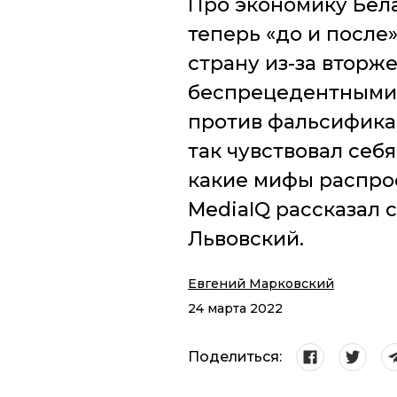
Про экономику Бел
теперь «до и после
страну из-за вторж
беспрецедентными.
против фальсификац
так чувствовал себя
какие мифы распро
MediaIQ рассказал
Львовский.
Евгений Марковский
24 марта 2022
Поделиться: