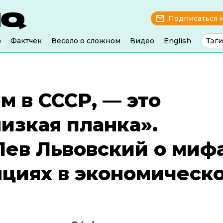
Подписаться 
з
Фактчек
Весело о сложном
Видео
English
Тэги
м в СССР, ­— это
изкая планка».
Лев Львовский о миф
яциях в экономическ