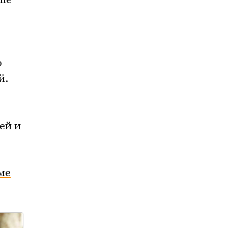
ипе
о
й.
ей и
ме