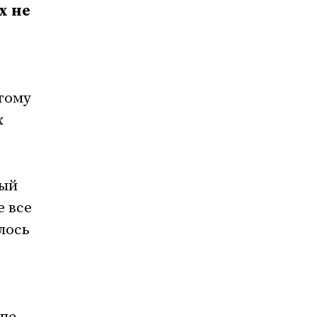
х не
стому
х
ный
е все
лось