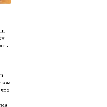
ли
Он
ать
о
ки
тском
 что
ема,