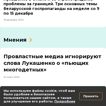
проблемы за границей. Три основных темы
беларусской госпропаганды на неделе со 9
по 15 декабря
18 декабря 2024
Мнения
Провластные медиа игнорируют
слова Лукашенко о «пьющих
многодетных»
10 июля 2024
Мы используем файлы cookie, чтоб вам
было удобнее и безопаснее
Принять
пользоваться нашим сайтом, а также
Екатерина Дейкало о взломе базы
для улучшения его работы.
Подробнее
обращений: «Важно соизмерять цель и