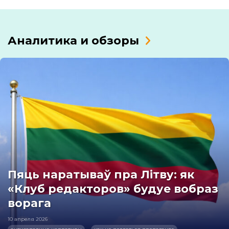
Аналитика и обзоры
Пяць наратываў пра Літву: як
«Клуб редакторов» будуе вобраз
ворага
10 апреля 2026