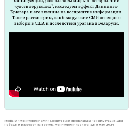
манипуляций, разоблачаем мифы о "оскорблении
чувств верующих", исследуем эффект Даннинга-
Крюгера и его влияние на восприятие информации.
Также рассмотрим, как беларусские СМИ освещают
выборы в США и последствия урагана в Беларуси.
MediaIQ
›
Мониторинг СМИ
›
Мониторинг пропаганды
›
Эксплуатация Дня
Победы и разворот на Восток. Мониторинг пропаганды в мае-2024