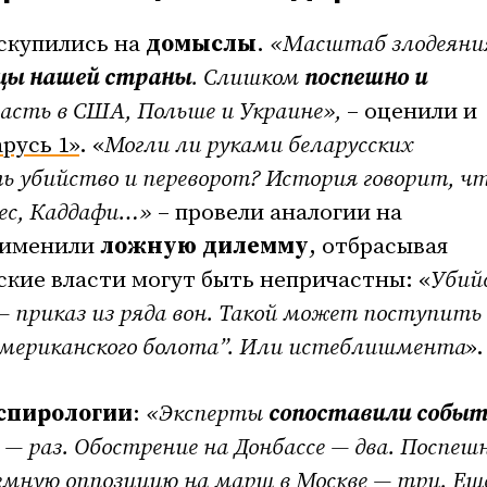
 скупились на
домыслы
.
«Масштаб злодеяни
ицы нашей страны
. Слишком
поспешно и
асть в США, Польше и Украине»,
– оценили и
русь 1»
. «
Могли ли руками беларусских
 убийство и переворот? История говорит, чт
вес, Каддафи…»
– провели аналогии на
применили
ложную дилемму
, отбрасывая
ские власти могут быть непричастны: «
Убий
 — приказ из ряда вон. Такой может поступить
мериканского болота”. Или истеблишмента
»
спирологии
:
«Эксперты
сопоставили собы
 — раз. Обострение на Донбассе — два. Поспе
емную оппозицию на марш в Москве — три. Ещ