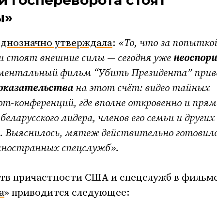
й госпереворота стоят
ы»
однозначно утверждала
:
«То, что за попытко
си стоят внешние силы — сегодня уже
неоспор
ментальный фильм “Убить Президента” прив
доказательства
на этот счёт: видео тайных
oom-конференций, где вполне откровенно и прям
беларусского лидера, членов его семьи и других
. Выяснилось, мятеж действительно готовил
иностранных спецслужб».
ств причастности США и спецслужб в фильм
а
» приводится следующее: