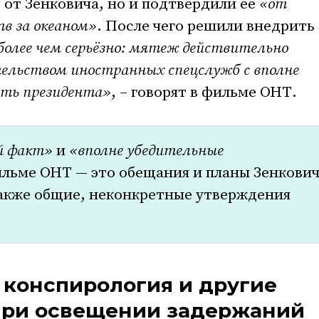
от Зенковича, но и подтвердили её
«от
в за океаном»
. После чего решили внедрить
 более чем серьёзно: мятеж действительно
тельством иностранных спецслужб с вполне
ить президента»
, – говорят в фильме ОНТ.
й факт»
и
«вполне убедительные
льме ОНТ — это обещания и планы Зенкович
также общие, неконкретные утверждения
, конспирология и другие
при освещении задержаний