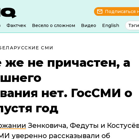
Подписаться 
з
Фактчек
Весело о сложном
Видео
English
Тэги
БЕЛАРУССКИЕ СМИ
 же не причастен, а
ешнего
вания нет. ГосСМИ о
пустя год
ржании
Зенковича, Федуты и Костусёв
МИ уверенно рассказывали об