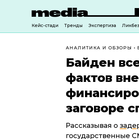
Кейс-стади
Тренды
Экспертиза
Ликбе
АНАЛИТИКА И ОБЗОРЫ
•
Байден все
фактов вн
финансиро
заговоре с
Рассказывая о
заде
государственные С