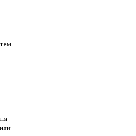
атем
 на
чили