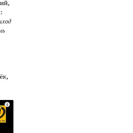
ций,
:
ыход
нь
ёк,