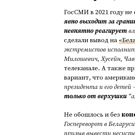
ГосСМИ в 2021 году не
явно выходит за гран
невнятно реагирует
вл
сделали вывод на
«Бела
экстремистов исполнить
Милошевич, Хусейн, Ча
телеканале. А также 
вариант, что американ
президента и его детей
только от верхушки
“а
Не обошлось и без
кон
Госпереворот в Беларуси
призыв вывести несист