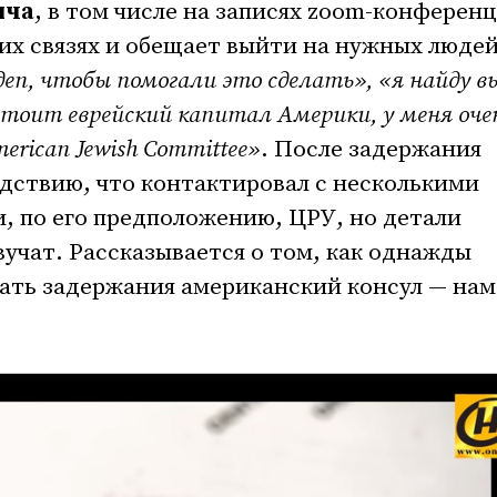
ича
, в том числе на записях zoom-конферен
оих связях и обещает выйти на нужных людей
деп, чтобы помогали это сделать», «я найду в
стоит еврейский капитал Америки, у меня оче
rican Jewish Committee»
. После задержания
едствию, что контактировал с несколькими
, по его предположению, ЦРУ, но детали
вучат. Рассказывается о том, как однажды
ать задержания американский консул — нам