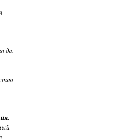
я
о да.
ство
.
тия
.
шный
ё