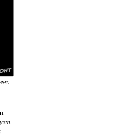
ент,
ан
вует
ы