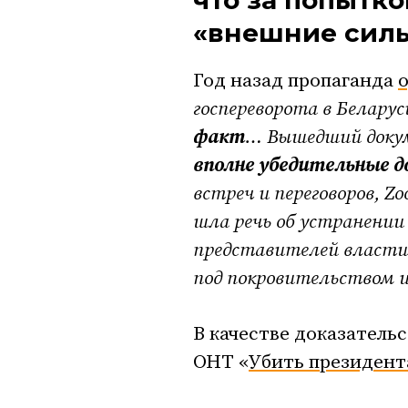
что за попытко
«внешние сил
Год назад пропаганда
госпереворота в Белару
факт
… Вышедший доку
вполне убедительные 
встреч и переговоров, Z
шла речь об устранении 
представителей власти
под покровительством 
В качестве доказатель
ОНТ «
Убить президент