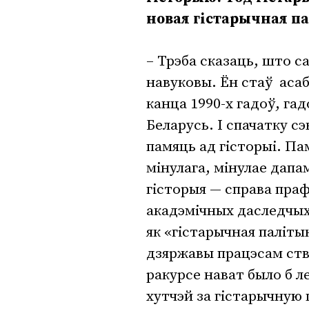
новая гістарычная 
– Трэба сказаць, што с
навуковы. Ён стаў аса
канца 1990-х гадоў, гад
Беларусь. І спачатку сэ
памяць ад гісторыі. П
мінулага, мінулае дапа
гісторыя — справа праф
акадэмічных даследчых 
як «гістарычная палітык
дзяржавы працэсам ства
ракурсе нават было б л
хутчэй за гістарычную 