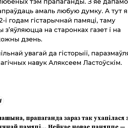
улюбёных тэм прапаганды. З яе дапам
апраўдаць амаль любую думку. А тут 
22-і годам гістарычнай памяці, таму
 з’яўляюцца на старонках газет і на
кожны дзень.
ільнай увагай да гісторыіі, паразмаўля
гічных навук Аляксеем Ластоўскім.
машына, прапаганда зараз так ухапілася 
рычнай памяці… Нейкае новае паняцце
—