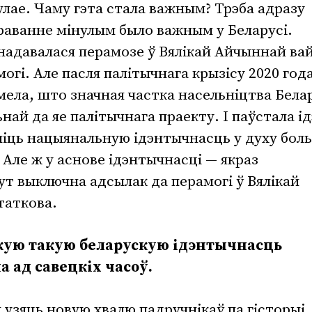
лае. Чаму гэта стала важным? Трэба адразу
іраванне мінулым было важным у Беларусі.
надавалася перамозе ў Вялікай Айчыннай ва
гі. Але пасля палітычнага крызісу 2020 год
мела, што значная частка насельніцтва Бела
най да яе палітычнага праекту. І паўстала ід
іць нацыянальную ідэнтычнасць у духу бол
 Але ж у аснове ідэнтычнасці — якраз
тут выключна адсылак да перамогі ў Вялікай
таткова.
йкую такую беларускую ідэнтычнасць
 ад савецкіх часоў.
узяць новую хвалю падручнікаў па гісторыі