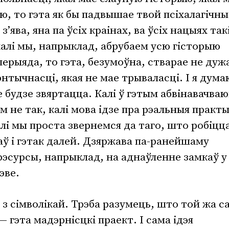
, то гэта як бы падвышае твой псіхалагічны
з’ява, яна па ўсіх краінах, ва ўсіх нацыях так
калі мы, напрыклад, абрубаем усю гісторыю
перыяда, то гэта, безумоўна, стварае не дуж
тычнасці, якая не мае трываласці. І я дума
е будзе звяртацца. Калі ў гэтым абвінавачва
м не так, калі мова ідзе пра рэальныя практы
алі мы проста звернемся да таго, што робіцца
аў і гэтак далей. Дзяржава па-ранейшаму
рэсурсы, напрыклад, на аднаўленне замкаў у
эве.
 з сімволікай. Трэба разумець, што той жа 
 гэта мадэрнісцкі праект. І сама ідэя