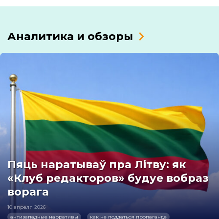
Аналитика и обзоры
Пяць наратываў пра Літву: як
«Клуб редакторов» будуе вобраз
ворага
10 апреля 2026
антизападные нарративы
как не поддаться пропаганде