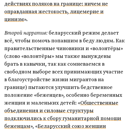
действиях поляков на границе: ничем не
оправданная жестокость, лицемерие и
цинизм
».
Второй нарратив:
беларусский режим делает
всё, чтобы помочь попавшим в беду людям. Как
правительственные чиновники и «волонтёры»
(слово «волонтёры» мы также вынуждены
брать в кавычки, так как сомневаемся в
свободном выборе всех принимающих участие
в благоустройстве жизни мигрантов на
границе) пытаются улучшить бедственное
положение «беженцев», особенно беременных
женщин и маленьких детей: «
Общественные
объединения и силовые структуры
подключились к сбору гуманитарной помощи
беженцам
», «
Беларусский союз женщин