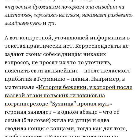
«
неровным дрожащим почерком она выводит на
листочке
», «
срываясь на слезы, начинает раздевать
младшенькую
» и др.
А вот конкретной, уточняющей информации в
текстах практически нет. Корреспонденты не
задают своим собеседницам никаких
вопросов, не просят их что-то уточнить,
пояснить свои дальнейшие – после желаемого
прибытия в Германию – планы. Например, в
материале «
История беженки, у которой после
газовой атаки польских силовиков на
погранпереходе “Кузница” пропал муж
»
героиня заявляет – в одном абзаце – что её
семья (5 человек) жила на улице и едва
сводила концы с концами, тогда как для того,
чтобы попасть в Европу, они заплатили по