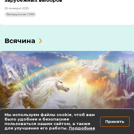
зарубежных выборов
25 января 2025
беларусские СМИ
Всячина
Мы используем файлы cookie, чтоб вам
Марзалюк разошёлся,
было удобнее и безопаснее
Принять
пользоваться нашим сайтом, а также
Лукашенко уверился, Асадачак
для улучшения его работы.
Подробнее