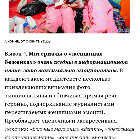
Cкриншот с сайта
sb.by
Вывод 4
.
Материалы о «женщинах-
беженках»
очень скудны в информационном
плане, зато максимально эмоциональны
. В
каждом таком медиатексте несколько
привлекающих внимание фото,
эмоциональная и сбивчивая прямая речь
героинь, подчёркивание журналистами
переживаемых женщинами эмоций.
Преобладает оценочная и экспрессивная
лексика: «
больные малыши
», «
детки
», «
доведённая
до отчаяния мать
», «
она просит, умоляет
»,