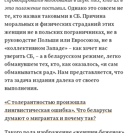
спровоцировать негодование в адрес тех, кто их в
это положение поставил
. Однако это совсем не
те, кто назван таковыми в СБ. Причина
моральных и физических страданий этих
женщин не в польских пограничниках, не в
руководстве Польши или Евросоюза, не в
«коллективном Западе» – как хочет нас
уверить СБ, – а в беларусском режиме, легко
обманувшем тех, кто, как оказалось, «и сам
обманываться рад». Нам представляется, что
эта задача издания далека от своего
выполнения.
«С толерантностью произошла
лингвистическая ошибка». Что беларусы
думают о мигрантах и почему так?
Такого рода изображение «женщин-беженок»