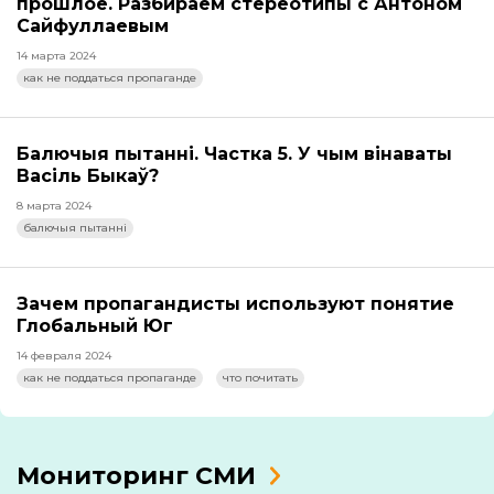
прошлое. Разбираем стереотипы с Антоном
Сайфуллаевым
14 марта 2024
как не поддаться пропаганде
Балючыя пытанні. Частка 5. У чым вінаваты
Васіль Быкаў?
8 марта 2024
балючыя пытанні
Зачем пропагандисты используют понятие
Глобальный Юг
14 февраля 2024
как не поддаться пропаганде
что почитать
Мониторинг СМИ