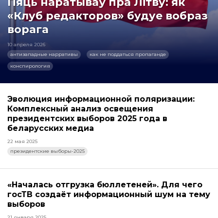
Пяць наратываў пра Літву: як
«Клуб редакторов» будуе вобраз
ворага
10 апреля 2026
антизападные нарративы
как не поддаться пропаганде
конспирология
Эволюция информационной поляризации:
Комплексный анализ освещения
президентских выборов 2025 года в
беларусских медиа
22 мая 2025
президентские выборы-2025
«Началась отгрузка бюллетеней». Для чего
госТВ создаёт информационный шум на тему
выборов
21 января 2025