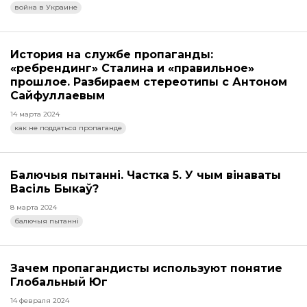
война в Украине
История на службе пропаганды:
«ребрендинг» Сталина и «правильное»
прошлое. Разбираем стереотипы с Антоном
Сайфуллаевым
14 марта 2024
как не поддаться пропаганде
Балючыя пытанні. Частка 5. У чым вінаваты
Васіль Быкаў?
8 марта 2024
балючыя пытанні
Зачем пропагандисты используют понятие
Глобальный Юг
14 февраля 2024