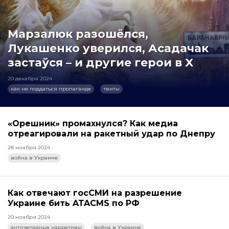
Марзалюк разошёлся,
Лукашенко уверился, Асадачак
застаўся – и другие герои в X
20 декабря 2024
как не поддаться пропаганде
твиты
«Орешник» промахнулся? Как медиа
отреагировали на ракетный удар по Днепру
28 ноября 2024
война в Украине
Как отвечают госСМИ на разрешение
Украине бить ATACMS по РФ
20 ноября 2024
антизападные нарративы
война в Украине