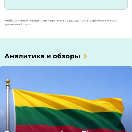
MediaIQ
›
Мониторинг СМИ
›
Враги на подходе. ГосТВ вернулось в свой
привычный окоп
Аналитика и обзоры