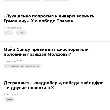
«Лукашенко попросил к январю вернуть
Ермошину». X о победе Трампа
9 ноября 2024
США
твиты
Майя Санду президент диаспоры или
половины граждан Молдовы?
5 ноября 2024
антизападные нарративы
Деграданты-квадроберы, победа чайлдфри
– и другие новости в X
5 ноября 2024
твиты