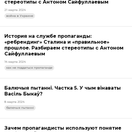
стереотипы с Антоном Сайфуллаевым
21 марта 2024
война в Украине
История на службе пропаганды:
«ребрендинг» Сталина и «правильное»
прошлое. Разбираем стереотипы с Антоном
Сайфуллаевым
14 марта 2024
как не поддаться пропаганде
Балючыя пытанні. Частка 5. У чым вінаваты
Васіль Быкаў?
8 марта 2024
балючыя пытанні
Зачем пропагандисты используют понятие