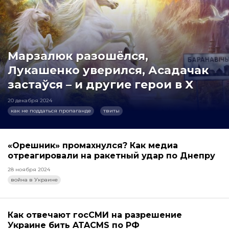
Марзалюк разошёлся,
Лукашенко уверился, Асадачак
застаўся – и другие герои в X
20 декабря 2024
как не поддаться пропаганде
твиты
«Орешник» промахнулся? Как медиа
отреагировали на ракетный удар по Днепру
28 ноября 2024
война в Украине
Как отвечают госСМИ на разрешение
Украине бить ATACMS по РФ