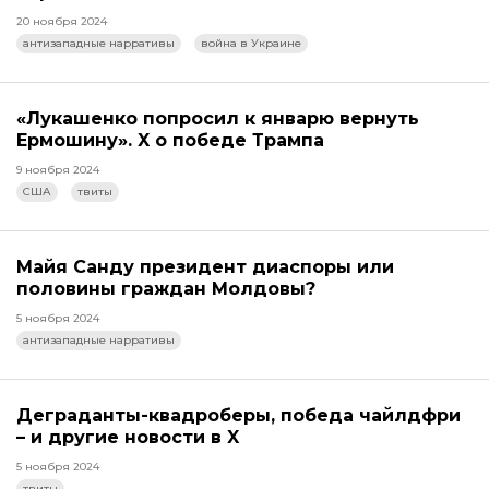
20 ноября 2024
антизападные нарративы
война в Украине
«Лукашенко попросил к январю вернуть
Ермошину». X о победе Трампа
9 ноября 2024
США
твиты
Майя Санду президент диаспоры или
половины граждан Молдовы?
5 ноября 2024
антизападные нарративы
Деграданты-квадроберы, победа чайлдфри
– и другие новости в X
5 ноября 2024
твиты