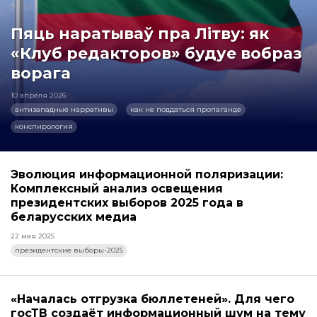
Пяць наратываў пра Літву: як
«Клуб редакторов» будуе вобраз
ворага
10 апреля 2026
антизападные нарративы
как не поддаться пропаганде
конспирология
Эволюция информационной поляризации:
Комплексный анализ освещения
президентских выборов 2025 года в
беларусских медиа
22 мая 2025
президентские выборы-2025
«Началась отгрузка бюллетеней». Для чего
госТВ создаёт информационный шум на тему