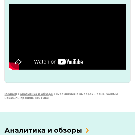
MediaIQ
›
Аналитика и обзоры
›
«Усомнился в выборах – бан». ГосСМИ
исказили правила YouTube
Аналитика и обзоры