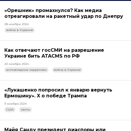
«Орешник» промахнулся? Как медиа
отреагировали на ракетный удар по Днепру
28 ноября 2024
война в Украине
Как отвечают госСМИ на разрешение
Украине бить ATACMS по РФ
20 ноября 2024
антизападные нарративы
война в Украине
«Лукашенко попросил к январю вернуть
Ермошину». X о победе Трампа
9 ноября 2024
США
твиты
Майя Санду президент диаспоры или