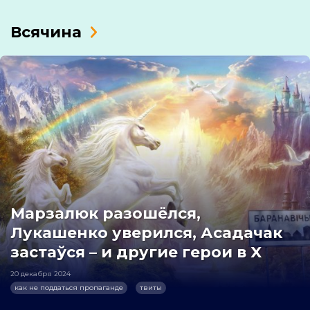
Всячина
Марзалюк разошёлся,
Лукашенко уверился, Асадачак
застаўся – и другие герои в X
20 декабря 2024
как не поддаться пропаганде
твиты