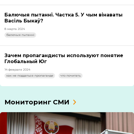
Балючыя пытанні. Частка 5. У чым вінаваты
Васіль Быкаў?
8 марта 2024
балючыя пытанні
Зачем пропагандисты используют понятие
Глобальный Юг
14 февраля 2024
как не поддаться пропаганде
что почитать
Мониторинг СМИ