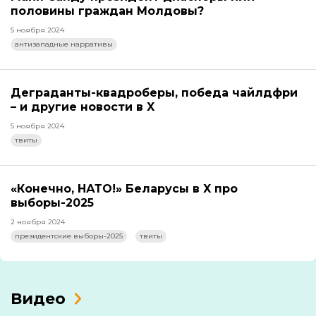
половины граждан Молдовы?
5 ноября 2024
антизападные нарративы
Деграданты-квадроберы, победа чайлдфри
– и другие новости в X
5 ноября 2024
твиты
«Конечно, НАТО!» Беларусы в X про
выборы-2025
2 ноября 2024
президентские выборы-2025
твиты
Видео