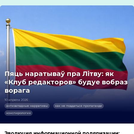
Пяць наратываў пра Літву: як
«Клуб редакторов» будуе вобраз
ворага
10 апреля 2026
антизападные нарративы
как не поддаться пропаганде
конспирология
Эволюция информационной поляризации: