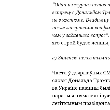
“Один из журналистов п
встречу с Дональдом Тра
не в костюме. Владимир
после завершения конф
чем у задавшего вопрос”
яго строй будзе лепшы,
а) Зяленскі нелегітымн
Часта ў дзяржаўных СМ
словы Дональда Трампа
ва Украіне павінны был
наратыве няма маніпуля
легітымным прэзідэнта