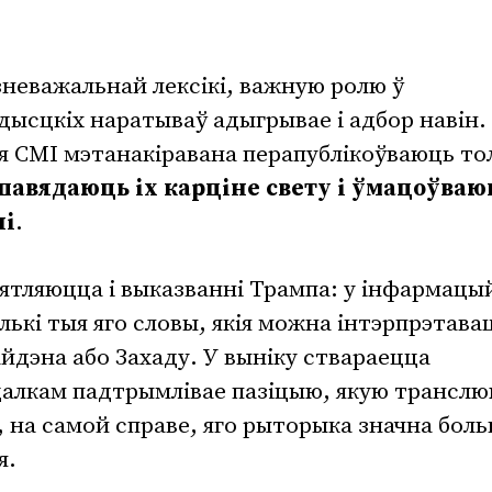
неважальнай лексікі, важную ролю ў
дысцкіх наратываў адыгрывае і адбор навін.
я СМІ мэтанакіравана перапублікоўваюць то
павядаюць іх карціне свету і ўмацоўваю
ні
.
вятляюцца і выказванні Трампа: у інфармац
ькі тыя яго словы, якія можна інтэрпрэтавац
йдэна або Захаду. У выніку ствараецца
цалкам падтрымлівае пазіцыю, якую трансл
, на самой справе, яго рыторыка значна бол
я.