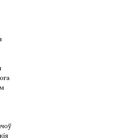
я
м
ога
ым
ачоў
кія