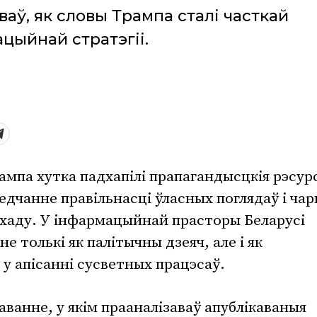
ваў, як словы Трампа сталі часткай
цыйнай стратэгіі.
мпа хутка падхапілі прапагандысцкія рэсур
едчанне правільнасці ўласных поглядаў і ча
хаду. У інфармацыйнай прасторы Беларусі
е толькі як палітычны дзеяч, але і як
 у апісанні сусветных працэсаў.
аванне, у якім прааналізаваў апублікаваныя