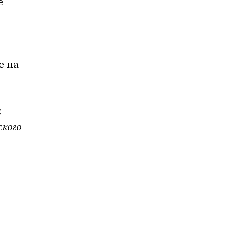
е
е на
я
ского