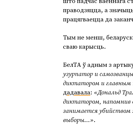
што падчас ваеннага с
праводзяцца, а значыц
працягваецца да закан
Тым не менш, беларуск
сваю карысць.
БелТА ў адным з артык
узурпатор и самозванцы.
диктатором и главным 
дадавала
:
«Дональд Тра
диктатором, напомнив е
занимается убийством 
выборы…»
.