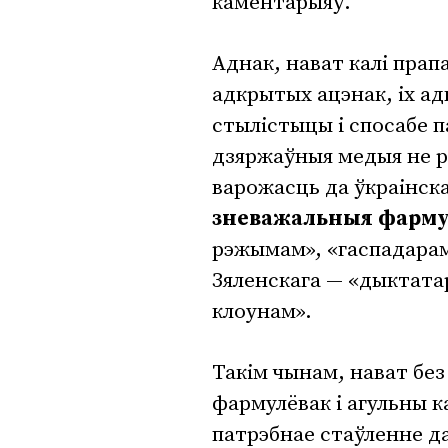
каментарыяў.
Аднак, нават калі пра
адкрытых ацэнак, іх ад
стылістыцы і спосабе п
дзяржаўныя медыя не р
варожасць да ўкраінск
зневажальныя фарму
рэжымам», «гаспадарам
Зяленскага — «дыктата
клоунам».
Такім чынам, нават без
фармулёвак і агульны 
патрэбнае стаўленне д