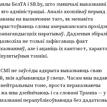
ыялы БелТА і SB.by, што змяшчалі выказванні
 яго адміністрацыі. Аналіз ахопліваў перыяд 
раваны на вызначэнне таго, як менавіта
арыстоўваюць словы амерыканскага прэзідэ
рапагандысцкіх наратываў. Дадзеныя збірал
азволіла не толькі зафіксаваць факт
азванняў, але і ацаніць іх кантэкст, характ
пулятыўныя тэхнікі.
 СМІ не заўсёды адкрыта выказваюць сваю
й, якія адбываюцца ў свеце. Часам яны пада
 нейтральным тоне, проста пераказваючы
 жа яны дзейнічаюць і са словамі Трампа — у
выказванні перапублікоўваюцца без дадатков