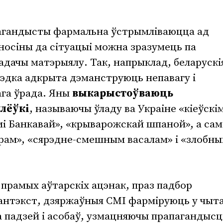
пагандысты фармальна ўстрымліваюцца ад
носіны да сітуацыі можна зразумець па
адачы матэрыялу. Так, напрыклад, беларускі
эдка адкрыта дэманструюць непавагу і
ага ўрада. Яны
выкарыстоўваюць
лёўкі
, называючы ўладу ва Украіне «кіеўскі
і Банкавай», «крыварожскай шпаной», а сам
рам», «сярэдне-смешным васалам» і «злобн
 прамых аўтарскіх ацэнак, праз падбор
кантэкст, дзяржаўныя СМІ фарміруюць у чыт
а падзей і асобаў, узмацняючы прапагандысц