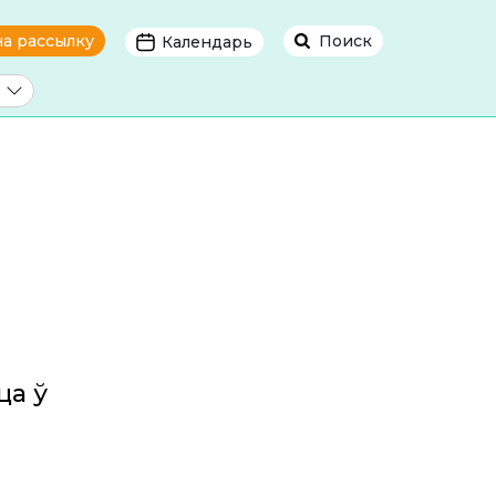
на рассылку
Поиск
Календарь
ца ў