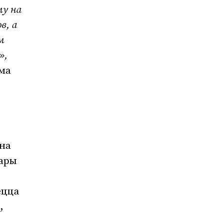
му на
в, а
м
»,
ыма
на
бары
ецца
,