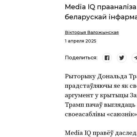
Media IQ прааналіза
беларускай інфарма
Вікторыя Валожынская
1 апреля 2025
Поделиться:
Рыторыку Дональда Тра
прадстаўляючы яе як св
аргумент у крытыцы За
Трамп пачаў выглядаць н
своеасаблівы «саюзнік»
Media IQ правёў даслед