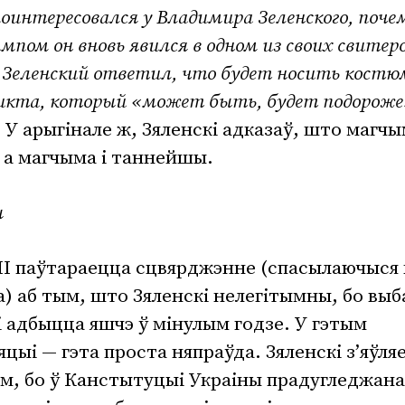
оинтересовался у Владимира Зеленского, поче
мпом он вновь явился в одном из своих свитеро
 Зеленский ответил, что будет носить костю
ликта, который «может быть, будет подороже
.
У арыгінале ж, Зяленскі адказаў, што магч
 а магчыма і таннейшы.
ы
І паўтараецца сцвярджэнне (спасылаючыся 
) аб тым, што Зяленскі нелегітымны, бо вы
і адбыцца яшчэ ў мінулым годзе. У гэтым
цыі — гэта проста няпраўда. Зяленскі з’яўля
м, бо ў Канстытуцыі Украіны прадугледжана