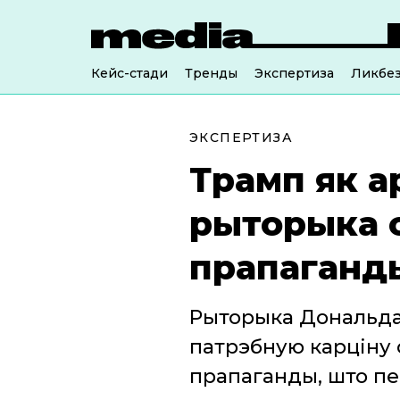
Кейс-стади
Тренды
Экспертиза
Ликбе
ЭКСПЕРТИЗА
Трамп як а
рыторыка 
прапаганд
Рыторыка Дональда 
патрэбную карціну 
прапаганды, што пе