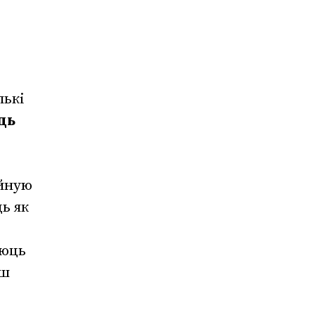
лькі
ць
ыйную
ь як
ююць
ьш