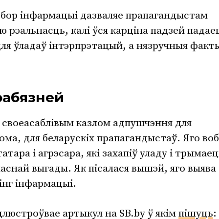
дбор інфармацыі дазваляе прапагандыстам
 рэальнасць, калі ўся карціна падзей падае
ля ўладаў інтэрпрэтацый, а нязручныя факт
рабязней
ў своеасаблівым казлом адпушчэння для
ома, для беларускіх прапагандыстаў. Яго во
тара і агрэсара, які захапіў уладу і трымае
ласнай выгады. Як пісалася вышэй, яго выява
нг інфармацыі.
длюстроўвае артыкул на SB.by ў якім
пішуць
: