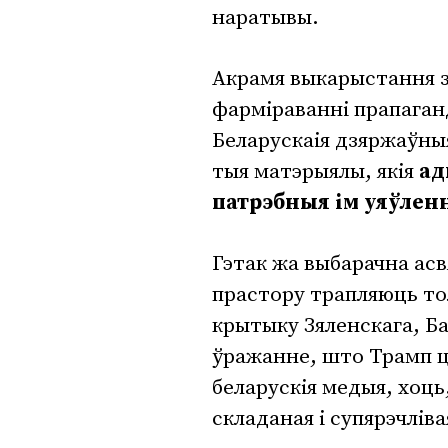
наратывы.
Акрамя выкарыстання з
фарміраванні прапаган
Беларускаія дзяржаўны
тыя матэрыялы, якія
ад
патрэбныя ім уяўлен
Гэтак жа выбарачна ас
прастору трапляюць тол
крытыку Зяленскага, Ба
ўражанне, што Трамп 
беларускія медыя, хоць
складаная і супярэчліва