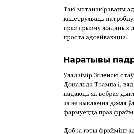
Такі мэтанакіраваны а
канструяваць патрэбную
праз прызму жаданых д
проста адсейваюцца.
Наратывы пад
Уладзімір Зяленскі ста
Дональда Трампа і, вяд
падаюць як вобраз дыкта
за яе выключна дзеля ў
фармуецца праз фрэймі
Добра гэты фрэймінг а