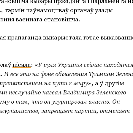
тановішча выбары прэзідэнта і парламента н
ь, тэрмін паўнамоцтваў органаў улады
чэння ваеннага становішча.
ая прапаганда выкарыстала гэтае выказванн
улаў
пісала
:
«У руля Украины сейчас находятс
 И все это на фоне объявления Трампом Зелен
препятствием на пути к миру»
, а ў другім
мп неслучайно назвал Владимира Зеленского
му о том, что он узурпировал власть. Он
журналистов, запрещает партии, отменяет