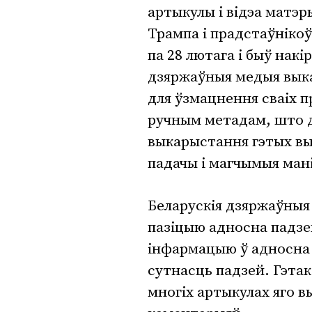
артыкулы і відэа матэр
Трампа і прадстаўнікоў
па 28 лютага і быў накі
дзяржаўныя медыя вык
для ўзмацнення сваіх п
ручным метадам, што д
выкарыстання гэтых вык
падачы і магчымыя мані
Беларускія дзяржаўныя
пазіцыю адносна падзе
інфармацыю ў адносна
сутнасць падзей. Гэтак
многіх артыкулах яго 