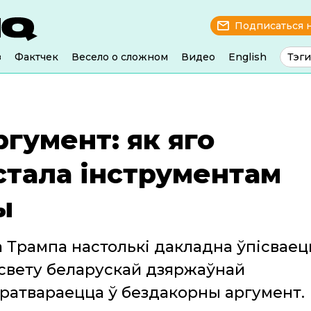
Подписаться 
з
Фактчек
Весело о сложном
Видео
English
Тэги
ргумент: як яго
стала інструментам
ы
Трампа настолькі дакладна ўпісваец
свету беларускай дзяржаўнай
ратвараецца ў бездакорны аргумент.