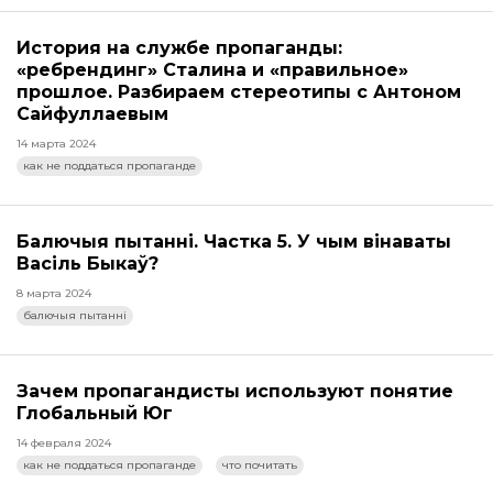
История на службе пропаганды:
«ребрендинг» Сталина и «правильное»
прошлое. Разбираем стереотипы с Антоном
Сайфуллаевым
14 марта 2024
как не поддаться пропаганде
Балючыя пытанні. Частка 5. У чым вінаваты
Васіль Быкаў?
8 марта 2024
балючыя пытанні
Зачем пропагандисты используют понятие
Глобальный Юг
14 февраля 2024
как не поддаться пропаганде
что почитать