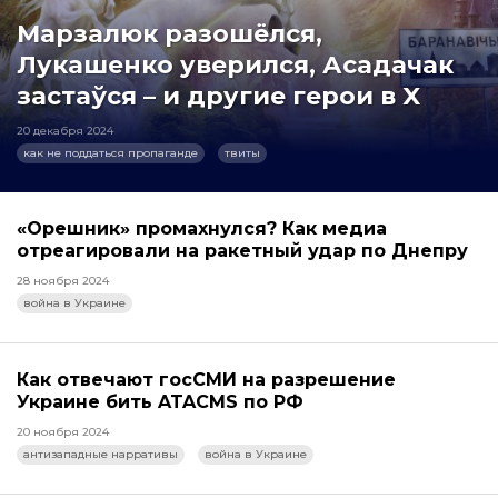
Марзалюк разошёлся,
Лукашенко уверился, Асадачак
застаўся – и другие герои в X
20 декабря 2024
как не поддаться пропаганде
твиты
«Орешник» промахнулся? Как медиа
отреагировали на ракетный удар по Днепру
28 ноября 2024
война в Украине
Как отвечают госСМИ на разрешение
Украине бить ATACMS по РФ
20 ноября 2024
антизападные нарративы
война в Украине