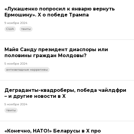
«Лукашенко попросил к январю вернуть
Ермошину». X о победе Трампа
9 ноября 2024
США
твиты
Майя Санду президент диаспоры или
половины граждан Молдовы?
5 ноября 2024
антизападные нарративы
Деграданты-квадроберы, победа чайлдфри
– и другие новости в X
5 ноября 2024
твиты
«Конечно, НАТО!» Беларусы в X про