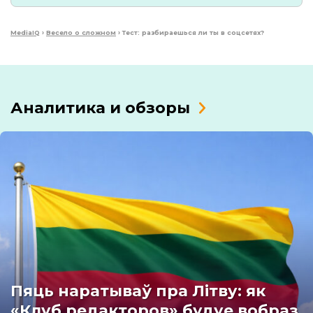
MediaIQ
›
Весело о сложном
›
Тест: разбираешься ли ты в соцсетях?
Аналитика и обзоры
Пяць наратываў пра Літву: як
«Клуб редакторов» будуе вобраз