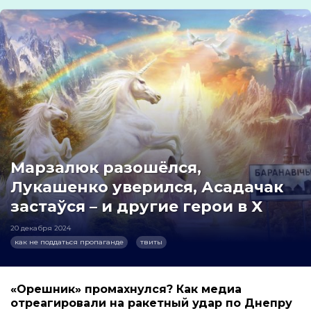
Марзалюк разошёлся,
Лукашенко уверился, Асадачак
застаўся – и другие герои в X
20 декабря 2024
как не поддаться пропаганде
твиты
«Орешник» промахнулся? Как медиа
отреагировали на ракетный удар по Днепру