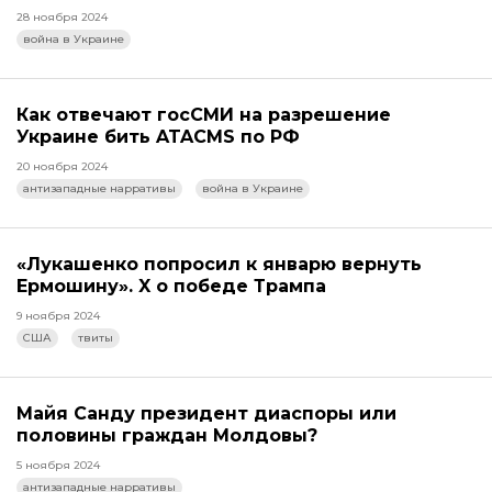
28 ноября 2024
война в Украине
Как отвечают госСМИ на разрешение
Украине бить ATACMS по РФ
20 ноября 2024
антизападные нарративы
война в Украине
«Лукашенко попросил к январю вернуть
Ермошину». X о победе Трампа
9 ноября 2024
США
твиты
Майя Санду президент диаспоры или
половины граждан Молдовы?
5 ноября 2024
антизападные нарративы