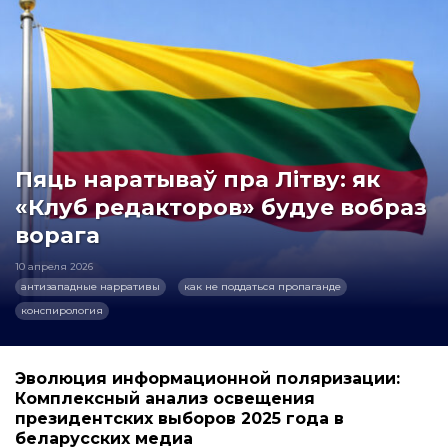
Пяць наратываў пра Літву: як
«Клуб редакторов» будуе вобраз
ворага
10 апреля 2026
антизападные нарративы
как не поддаться пропаганде
конспирология
Эволюция информационной поляризации:
Комплексный анализ освещения
президентских выборов 2025 года в
беларусских медиа