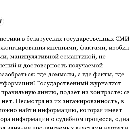
истики в беларусских государственных СМ
 жонглирования мнениями, фактами, изоби
и, манипулятивной семантикой, не
нений и достоверность получаемой
азобраться: где домыслы, а где факты, где
информации? Государственный журналист
правильную линию, подаёт на контрасте: с
— нет. Несмотря на их ангажированность, в
можно найти информацию, которая имеет
бора информации о судебном процессе, одн
под влияние продвигаемых властями наррати