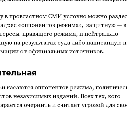
у в провластном СМИ условно можно разде
 адрес «оппонентов режима», защитную — в
тересы правящего режима, и нейтрально-
ную на результатах суда либо написанную п
мации от официальных источников.
ительная
ьи касаются оппонентов режима, политичес
тов независимых изданий. Всех тех, кого
арается очернить и считает угрозой для сво