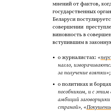
мнений от фактов, ког
государственных орган
Беларуси постулируетс
совершении преступлен
виновность в совершен
вступившим в законную
о журналистах:
«
пер
нагло, изворачиваются
за получение взятки»
;
о политиках и борца
пособником, и с этим
амбиций заговорщики 
страной
»
,
«
Покушени