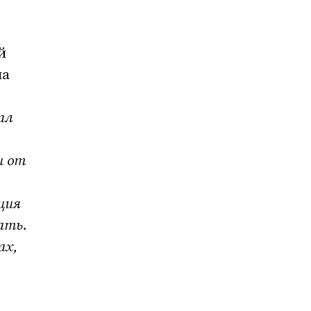
й
на
ал
и от
ция
ать.
ах,