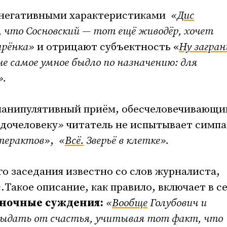
 негативными характеристиками
«
Дис
, что Сосновский — тот ещё живодёр, хочет
арёнка
»
и отрицают субъектность «
Ну загра
е самое умное быдло по назначению: для
»
.
анипулятивный приём, обесчеловечивающи
едочеловеку
»
читатель не испытывает симпа
терактов
»
,
«
Всё.
Зверьё в клетке
»
.
го заседания известно со слов журналиста,
Такое описание, как правило, включает в с
ночные суждения:
«
Вообще
Голубович и
 рыдать от счастья, учитывая тот факт, что