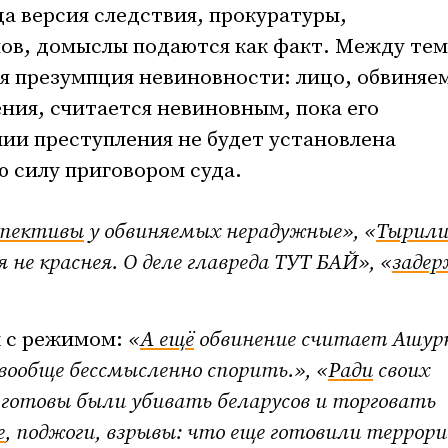
да версия следствия, прокуратуры,
ов, домыслы подаются как факт. Между тем
я презумпция невиновности: лицо, обвиняем
ия, считается невиновным, пока его
ии преступления не будет установлена
 силу приговором суда.
спективы
у обвиняемых нерадужные»,
«
Тырил
 не краснея. О деле главреда ТУТ БАЙ»,
«
заде
х с режимом:
«
А ещё
обвинение считает Ашур
 вообще бессмысленно спорить.
»,
«
Ради
своих
готовы были убивать беларусов и торговать
е
, поджоги, взрывы: что еще готовили террор