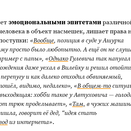
ует
эмоциональными эпитетами
различно
человека в объект насмешек, лишает права 
 поступки:
«
Вообще
, позиция в суде у Ашурка
ему просто было любопытно. А ещё он не слуш
пример с папы
»
, «
Однако
Гулевича так напугал
бождения даже уехал в Вилейку и решил отойт
перепугу и как далеко отходил обвиняемый,
тошёл, видимо, недалеко
»
, «
В общем-то
ситуа
 выходящая: хобби такое у Автуховича — голод
тот трюк проделывает
»
, «
Там,
в чужих машин
ишла, говорит её дед, “идея стать
вод
из интернета
»
.