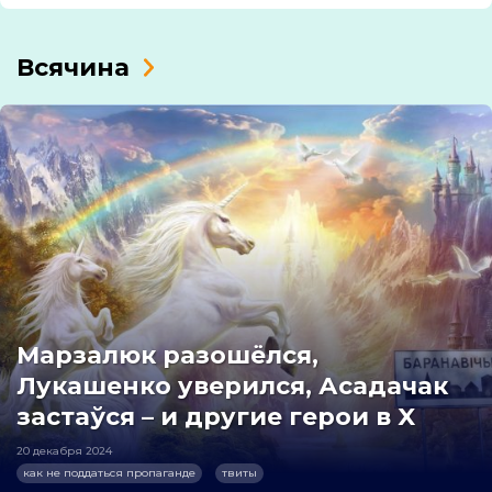
Всячина
Марзалюк разошёлся,
Лукашенко уверился, Асадачак
застаўся – и другие герои в X
20 декабря 2024
как не поддаться пропаганде
твиты