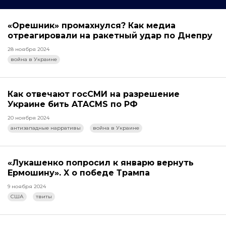
«Орешник» промахнулся? Как медиа
отреагировали на ракетный удар по Днепру
28 ноября 2024
война в Украине
Как отвечают госСМИ на разрешение
Украине бить ATACMS по РФ
20 ноября 2024
антизападные нарративы
война в Украине
«Лукашенко попросил к январю вернуть
Ермошину». X о победе Трампа
9 ноября 2024
США
твиты