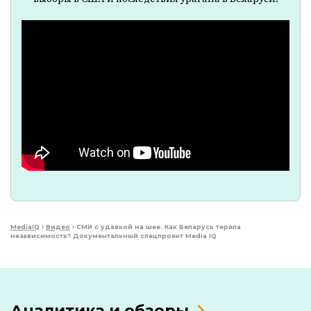
MediaIQ
›
Видео
›
СМИ с удавкой на шее. Как Беларусь теряла
независимость? Документальный спецпроект Media IQ
Аналитика и обзоры