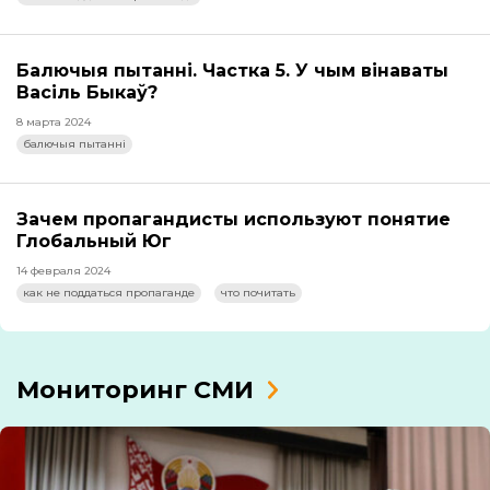
Балючыя пытанні. Частка 5. У чым вінаваты
Васіль Быкаў?
8 марта 2024
балючыя пытанні
Зачем пропагандисты используют понятие
Глобальный Юг
14 февраля 2024
как не поддаться пропаганде
что почитать
Мониторинг СМИ