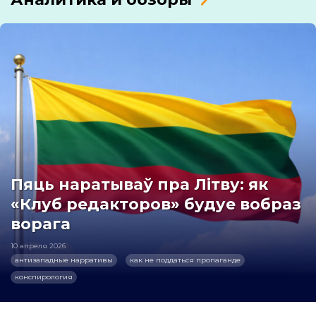
Пяць наратываў пра Літву: як
«Клуб редакторов» будуе вобраз
ворага
10 апреля 2026
антизападные нарративы
как не поддаться пропаганде
конспирология