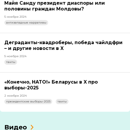
Майя Санду президент диаспоры или
половины граждан Молдовы?
5 ноября 2024
антизападные нарративы
Деграданты-квадроберы, победа чайлдфри
– и другие новости в X
5 ноября 2024
твиты
«Конечно, НАТО!» Беларусы в X про
выборы-2025
2 ноября 2024
президентские выборы-2025
твиты
Видео