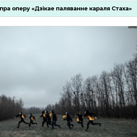
пра оперу «Дзікае паляванне караля Стаха»