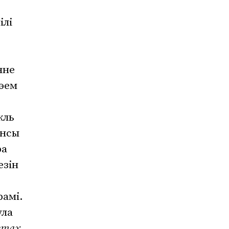
ілі
нне
рэем
кль
энсы
ра
езін
рамі.
ула
зетах