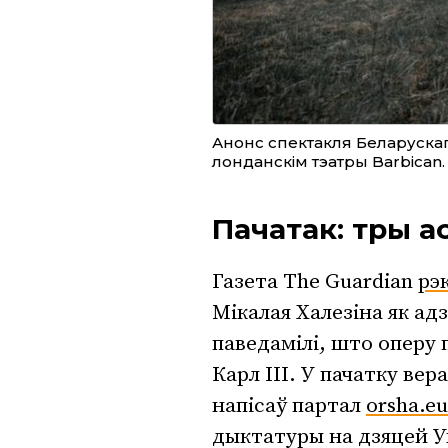
Анонс спектакля Беларускаг
лонданскім тэатры Barbican
Пачатак: тры 
Газета The Guardian
рэ
Мікалая Халезіна як ад
паведамілі, што оперу 
Карл III. У пачатку вер
напісаў партал
orsha.eu
дыктатуры на дзяцей Ук