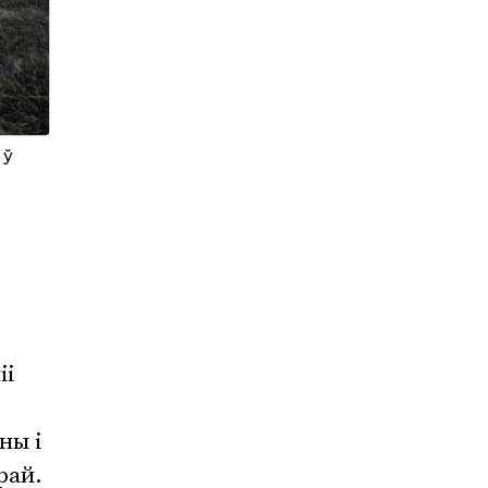
 ў
іі
ны і
рай.