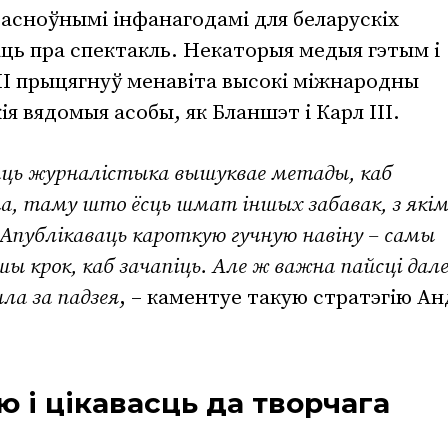
 асноўнымі інфанагодамі для беларускіх
ць пра спектакль. Некаторыя медыя гэтым і
МІ прыцягнуў менавіта высокі міжнародны
ія вядомыя асобы, як Бланшэт і Карл III.
аць журналістыка вышуквае метады, каб
а, таму што ёсць шмат іншых забавак, з якім
 Апублікаваць кароткую гучную навіну – самы
 крок, каб зачапіць. Але ж важна пайсці дале
ла за падзея
, – каментуе такую стратэгію А
ю і цікавасць да творчага