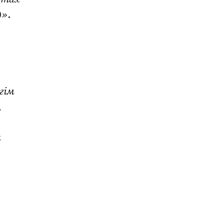
)»
.
гім
,
ы