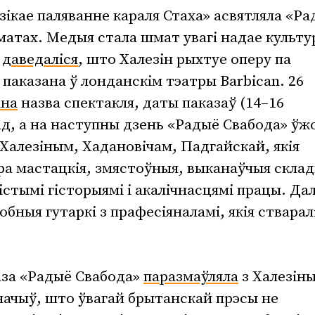
ікае паляванне караля Стаха» асвятляла «Ра
атах. Медыя стала шмат увагі надае культу
я
даведаліся
, што Халезін рыхтуе оперу па
е паказана ў лонданскім тэатры Barbican. 26
ана
назва спектакля, даты паказаў (14–16
лад, а на наступны дзень «Радыё Свабода» ўж
Халезіным, Хадановічам, Падгайскай, якія
ра мастацкія, змястоўныя, выканаўчыя склад
бістымі гісторыямі і акалічнасцямі працы. Да
обныя гутаркі з прафесіяналамі, якія стварал
каза «Радыё Свабода»
паразмаўляла
з Халезін
значыў, што ўвагай брытанскай прэсы не