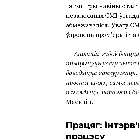
Гэтыя тры навіны сталі
незалежных СМІ ўзгада
абмежаваліся. Увагу С
ўзровень прэм’еры і так
– Апошнія гадоў двацц
прыцягнуць увагу чытач
даводзіцца канкураваць.
просты шлях, самы першы
паглядзець, што гэта бы
Масквін.
Працяг: інтэрв’
працэсу