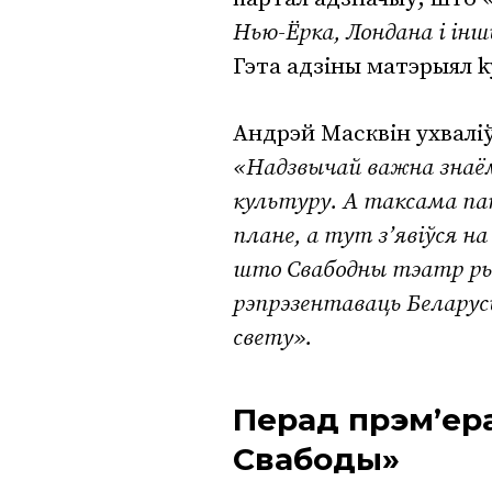
Нью-Ёрка, Лондана і ін
Гэта адзіны матэрыял k
Андрэй Масквін ухвалі
«Надзвычай важна знаём
культуру. А таксама па
плане, а тут з’явіўся 
што Свабодны тэатр рых
рэпрэзентаваць Беларусь
свету».
Перад прэм’ер
Свабоды»