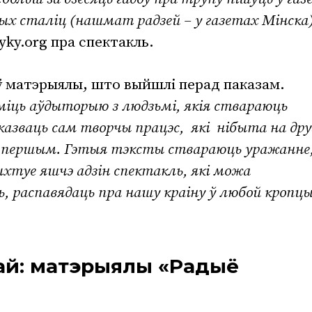
шых сталіц (нашмат радзей – у газетах Мінска
yky.org пра спектакль.
ў матэрыялы, што выйшлі перад паказам.
іць аўдыторыю з людзьмі, якія ствараюць
казваць сам творчы працэс, які нібыта на дру
на першым. Гэтыя тэксты ствараюць уражанне
туе яшчэ адзін спектакль, які можа
, распавядаць пра нашу краіну ў любой кропц
ай: матэрыялы «Радыё