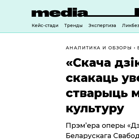
Кейс-стади
Тренды
Экспертиза
Ликбе
АНАЛИТИКА И ОБЗОРЫ
•
«Скача дзі
скакаць ув
стварыць м
культуру
Прэм’ера оперы «Дз
Беларускага Свабод