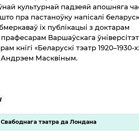
оўнай культурнай падзеяй апошняга ча
што пра пастаноўку напісалі беларуск
бмеркаваў іх публікацыі з доктарам
, прафесарам Варшаўскага ўніверсітэт
рам кнігі «Беларускі тэатр 1920–1930-х
 Андрэем Масквіным.
 Свабоднага тэатра да Лондана