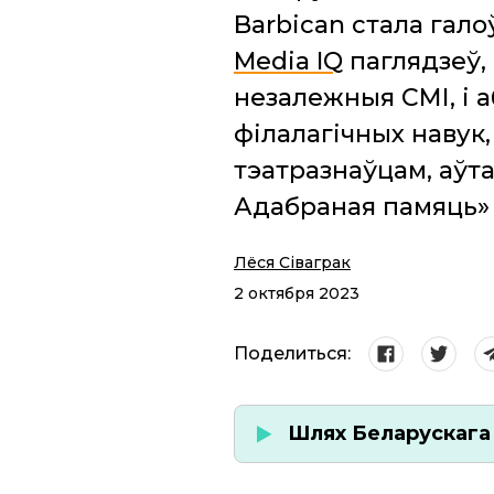
Barbican стала гал
Media IQ
паглядзеў, 
незалежныя СМІ, і а
філалагічных навук
тэатразнаўцам, аўта
Адабраная памяць»
Лёся Сіваграк
2 октября 2023
Поделиться:
Шлях Беларускага