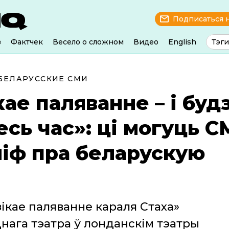
Подписаться 
з
Фактчек
Весело о сложном
Видео
English
Тэги
БЕЛАРУССКИЕ СМИ
кае паляванне – і буд
есь час»: ці могуць С
іф пра беларускую
ікае паляванне караля Стаха»
нага тэатра ў лонданскім тэатры