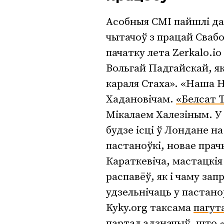
Асобныя СМІ пайшлі да
чытачоў з працай Свабо
пачатку лета Zerkalo.io
Вольгай Падгайскай, як
караля Стаха». «Наша 
Хадановічам.
«Белсат 
Мікалаем Халезіным. У 
будзе ісці ў Лондане н
пастаноўкі, новае пра
Караткевіча, мастацкія
распавёў, як і чаму зап
удзельнічаць у пастано
Kyky.org таксама
пагут
партал адзначыў, што