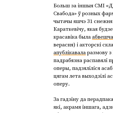
Больш за іншыя СМІ «Дз
Свабода» ў розных фарм
чытачы яшчэ 31 снежн
Караткевічу, якая будз
красавіка была
абвешч
верасня) і акторскі ск
апублікавала
размову з 
падрабязна распавялі п
оперы, падзяліліся аса
цягам лета выходзілі ас
оперу.
За гадзіну да перадпа
які, акрамя іншага, ад