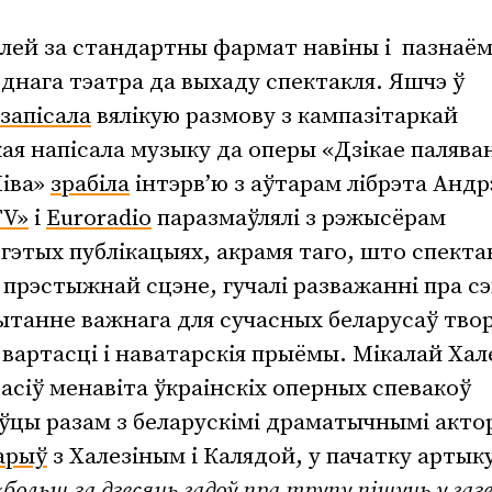
лей за стандартны фармат навіны і пазнаём
днага тэатра да выхаду спектакля. Яшчэ ў
запісала
вялікую размову з кампазітаркай
ая напісала музыку да оперы «Дзікае палява
Ніва»
зрабіла
інтэрв’ю з аўтарам лібрэта Анд
TV»
і
Euroradio
паразмаўлялі з рэжысёрам
гэтых публікацыях, акрамя таго, што спекта
а прэстыжнай сцэне, гучалі разважанні пра с
чытанне важнага для сучасных беларусаў тво
 вартасці і наватарскія прыёмы. Мікалай Хал
расіў менавіта ўкраінскіх оперных спевакоў
ўцы разам з беларускімі драматычнымі акто
арыў
з Халезіным і Калядой, у пачатку артык
«
больш за дзесяць гадоў пра трупу пішуць у га