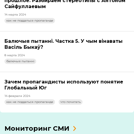
прошлое. Разбираем стереотипы с Антоном
Сайфуллаевым
14 марта 2024
как не поддаться пропаганде
Балючыя пытанні. Частка 5. У чым вінаваты
Васіль Быкаў?
8 марта 2024
балючыя пытанні
Зачем пропагандисты используют понятие
Глобальный Юг
14 февраля 2024
как не поддаться пропаганде
что почитать
Мониторинг СМИ