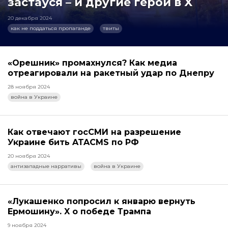
застаўся – и другие герои в X
20 декабря 2024
как не поддаться пропаганде
твиты
«Орешник» промахнулся? Как медиа
отреагировали на ракетный удар по Днепру
28 ноября 2024
война в Украине
Как отвечают госСМИ на разрешение
Украине бить ATACMS по РФ
20 ноября 2024
антизападные нарративы
война в Украине
«Лукашенко попросил к январю вернуть
Ермошину». X о победе Трампа
9 ноября 2024