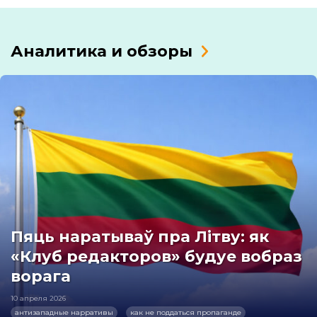
Аналитика и обзоры
Пяць наратываў пра Літву: як
«Клуб редакторов» будуе вобраз
ворага
10 апреля 2026
антизападные нарративы
как не поддаться пропаганде