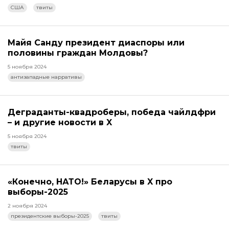
США
твиты
Майя Санду президент диаспоры или
половины граждан Молдовы?
5 ноября 2024
антизападные нарративы
Деграданты-квадроберы, победа чайлдфри
– и другие новости в X
5 ноября 2024
твиты
«Конечно, НАТО!» Беларусы в X про
выборы-2025
2 ноября 2024
президентские выборы-2025
твиты