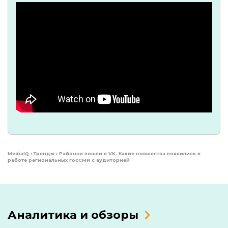
MediaIQ
›
Тренды
›
Районки пошли в VK. Какие новшества появились в
работе региональных госСМИ с аудиторией
Аналитика и обзоры