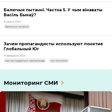
Балючыя пытанні. Частка 5. У чым вінаваты
Васіль Быкаў?
8 марта 2024
балючыя пытанні
Зачем пропагандисты используют понятие
Глобальный Юг
14 февраля 2024
как не поддаться пропаганде
что почитать
Мониторинг СМИ