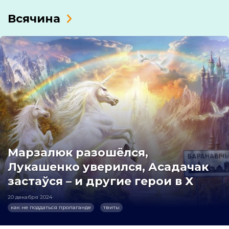
Всячина
Марзалюк разошёлся,
Лукашенко уверился, Асадачак
застаўся – и другие герои в X
20 декабря 2024
как не поддаться пропаганде
твиты