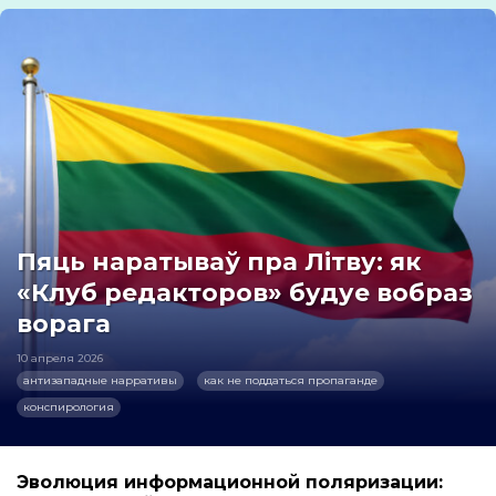
Пяць наратываў пра Літву: як
«Клуб редакторов» будуе вобраз
ворага
10 апреля 2026
антизападные нарративы
как не поддаться пропаганде
конспирология
Эволюция информационной поляризации: