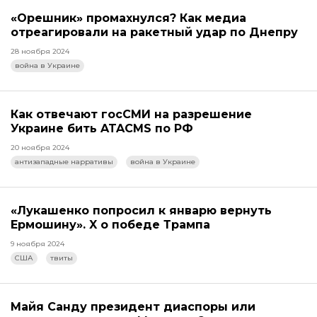
«Орешник» промахнулся? Как медиа
отреагировали на ракетный удар по Днепру
28 ноября 2024
война в Украине
Как отвечают госСМИ на разрешение
Украине бить ATACMS по РФ
20 ноября 2024
антизападные нарративы
война в Украине
«Лукашенко попросил к январю вернуть
Ермошину». X о победе Трампа
9 ноября 2024
США
твиты
Майя Санду президент диаспоры или