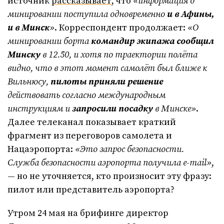
источник
рассказывает
, что
«информация о
минировании поступила одновременно
и в Афины,
и в Минск
»
. Корреспондент продолжает:
«О
минировании борта
командир экипажа сообщил
Минску
в 12.50, и хотя по траектории полёта
видно, что в этот момент самолёт был ближе к
Вильнюсу,
пилоты приняли решение
действовать согласно международным
инструкциям и
запросили посадку
в Минске»
.
Далее телеканал показывает краткий
фрагмент из переговоров самолета и
Нацаэропорта:
«Это запрос безопасности.
Служба безопасности аэропорта получила
e
-mail
»
,
— но не уточняется, кто произносит эту фразу:
пилот или представитель аэропорта?
Утром 24 мая на брифинге директор