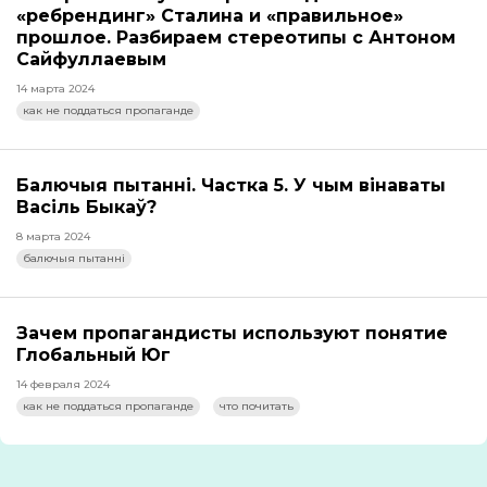
«ребрендинг» Сталина и «правильное»
прошлое. Разбираем стереотипы с Антоном
Сайфуллаевым
14 марта 2024
как не поддаться пропаганде
Балючыя пытанні. Частка 5. У чым вінаваты
Васіль Быкаў?
8 марта 2024
балючыя пытанні
Зачем пропагандисты используют понятие
Глобальный Юг
14 февраля 2024
как не поддаться пропаганде
что почитать