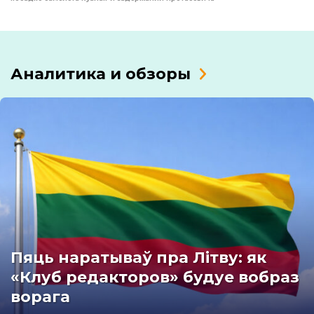
Аналитика и обзоры
Пяць наратываў пра Літву: як
«Клуб редакторов» будуе вобраз
ворага