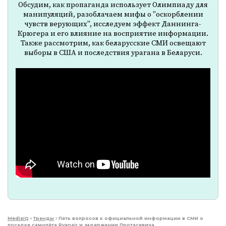
Обсудим, как пропаганда использует Олимпиаду для
манипуляций, разоблачаем мифы о "оскорблении
чувств верующих", исследуем эффект Даннинга-
Крюгера и его влияние на восприятие информации.
Также рассмотрим, как беларусские СМИ освещают
выборы в США и последствия урагана в Беларуси.
MediaIQ
›
Тренды
›
Пять вопросов к официальной информации в СМИ о
посадке самолёта Ryanair и задержании Протасевича