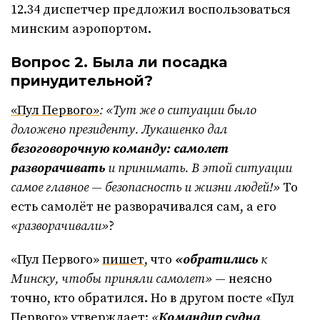
12.34 диспетчер предложил воспользоваться
минским аэропортом.
Вопрос 2. Была ли посадка
принудительной?
«Пул Первого»
: «Тут же о ситуации было
доложено президенту. Лукашенко дал
безоговорочную команду: самолет
разворачивать
и принимать. В этой ситуации
самое главное — безопасность и жизни людей!»
То
есть самолёт не разворачивался сам, а его
«разворачивали»
?
«Пул Первого»
пишет
, что
«обратились
к
Минску, чтобы приняли самолет»
— неясно
точно, кто обратился. Но в другом посте «Пул
Первого»
утверждает
:
«
Командир судна