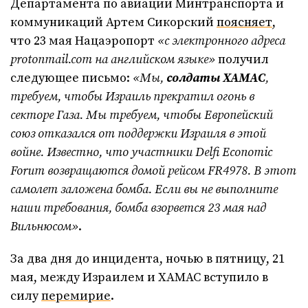
Департамента по авиации Минтранспорта и
коммуникаций Артем Сикорский
поясняет
,
что 23 мая Нацаэропорт
«с электронного адреса
protonmail
.com
на английском языке»
получил
следующее письмо:
«Мы,
солдаты ХАМАС
,
требуем, чтобы Израиль прекратил огонь в
секторе Газа. Мы требуем, чтобы Европейский
союз отказался от поддержки Израиля в этой
войне. Известно, что участники
Delfi
Economic
Forum
возвращаются домой рейсом FR
4978. В этот
самолет заложена бомба. Если вы не выполните
наши требования, бомба взорвется 23 мая над
Вильнюсом»
.
За два дня до инцидента, ночью в пятницу, 21
мая, между Израилем и ХАМАС вступило в
силу
перемирие
.