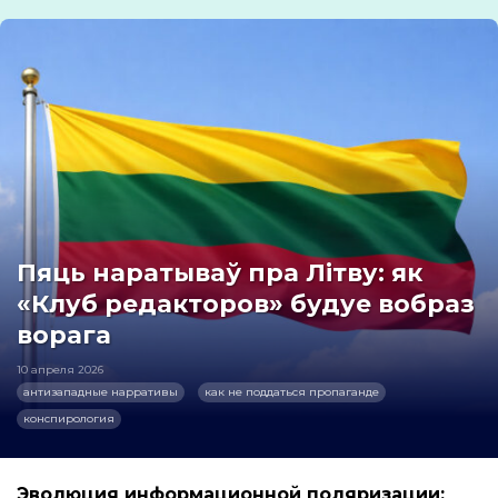
Пяць наратываў пра Літву: як
«Клуб редакторов» будуе вобраз
ворага
10 апреля 2026
антизападные нарративы
как не поддаться пропаганде
конспирология
Эволюция информационной поляризации: