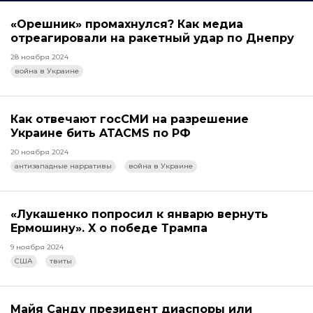
«Орешник» промахнулся? Как медиа
отреагировали на ракетный удар по Днепру
28 ноября 2024
война в Украине
Как отвечают госСМИ на разрешение
Украине бить ATACMS по РФ
20 ноября 2024
антизападные нарративы
война в Украине
«Лукашенко попросил к январю вернуть
Ермошину». X о победе Трампа
9 ноября 2024
США
твиты
Майя Санду президент диаспоры или