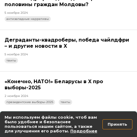
половины граждан Молдовы?
5 ноября 2024
антизападные нарративы
Деграданты-квадроберы, победа чайлдфри
– и другие новости в X
5 ноября 2024
твиты
«Конечно, НАТО!» Беларусы в X про
выборы-2025
2 ноября 2024
президентские выборы-2025
твиты
Мы используем файлы cookie, чтоб вам
было удобнее и безопаснее
Принять
пользоваться нашим сайтом, а также
Видео
для улучшения его работы.
Подробнее