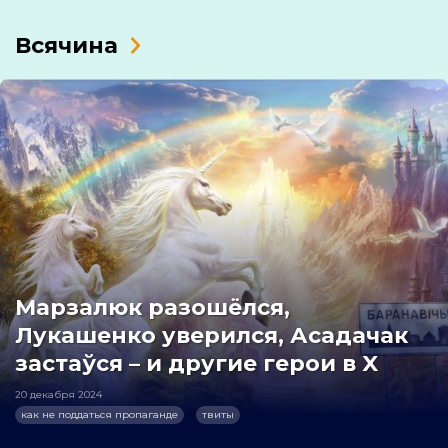
Всячина
Марзалюк разошёлся,
Лукашенко уверился, Асадачак
застаўся – и другие герои в X
20 декабря 2024
как не поддаться пропаганде
твиты