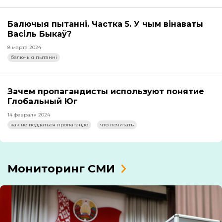
Балючыя пытанні. Частка 5. У чым вінаваты
Васіль Быкаў?
8 марта 2024
балючыя пытанні
Зачем пропагандисты используют понятие
Глобальный Юг
14 февраля 2024
как не поддаться пропаганде
что почитать
Мониторинг СМИ