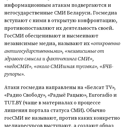
информационным атакам подвергаются и
негосударственные СМИ Беларуси. Госмедиа
вступают с ними в открытую конфронтацию,
противопоставляют их деятельность своей.
ГосСМИ обесценивают и высмеивают
независимые медиа, называют их «
откровенно
антигосударственными
»,
«
независимые от
здравого смысла и фактчекинга СМИ»
,
«
недоСМИ»,
«около СМИшная тусовка», «БЧБ-
рупоры».
Атаки госмедиа направлены на «Белсат TV»,
«Радио Свободу», «Радыё Рацыю», Euroradio и
TUT.BY (чаще в материалах о процессе
лишения портала статуса СМИ). Обычно
госСМИ не называют, против каких конкретно
медиаресурсов выступают, а создают образ