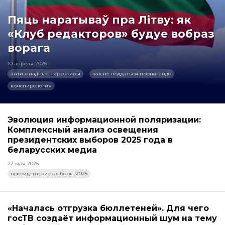
Пяць наратываў пра Літву: як
«Клуб редакторов» будуе вобраз
ворага
10 апреля 2026
антизападные нарративы
как не поддаться пропаганде
конспирология
Эволюция информационной поляризации:
Комплексный анализ освещения
президентских выборов 2025 года в
беларусских медиа
22 мая 2025
президентские выборы-2025
«Началась отгрузка бюллетеней». Для чего
госТВ создаёт информационный шум на тему