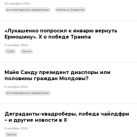
20 ноября 2024
антизападные нарративы
война в Украине
«Лукашенко попросил к январю вернуть
Ермошину». X о победе Трампа
9 ноября 2024
США
твиты
Майя Санду президент диаспоры или
половины граждан Молдовы?
5 ноября 2024
антизападные нарративы
Деграданты-квадроберы, победа чайлдфри
– и другие новости в X
5 ноября 2024
твиты