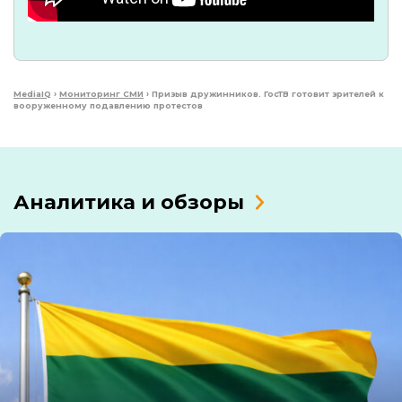
MediaIQ
›
Мониторинг СМИ
›
Призыв дружинников. ГосТВ готовит зрителей к
вооруженному подавлению протестов
Аналитика и обзоры