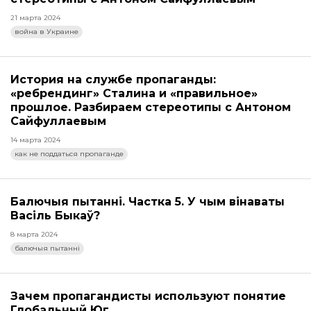
21 марта 2024
война в Украине
История на службе пропаганды:
«ребрендинг» Сталина и «правильное»
прошлое. Разбираем стереотипы с Антоном
Сайфуллаевым
14 марта 2024
как не поддаться пропаганде
Балючыя пытанні. Частка 5. У чым вінаваты
Васіль Быкаў?
8 марта 2024
балючыя пытанні
Зачем пропагандисты используют понятие
Глобальный Юг