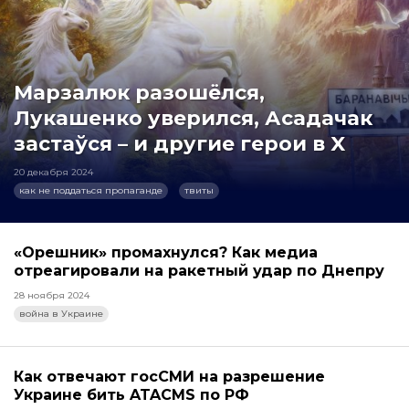
Марзалюк разошёлся,
Лукашенко уверился, Асадачак
застаўся – и другие герои в X
20 декабря 2024
как не поддаться пропаганде
твиты
«Орешник» промахнулся? Как медиа
отреагировали на ракетный удар по Днепру
28 ноября 2024
война в Украине
Как отвечают госСМИ на разрешение
Украине бить ATACMS по РФ