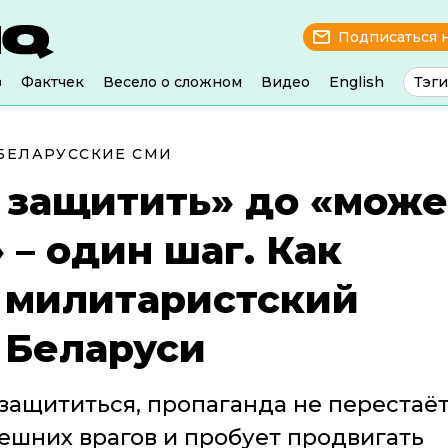
Подписаться 
з
Фактчек
Весело о сложном
Видео
English
Тэги
БЕЛАРУССКИЕ СМИ
 защитить» до «мож
 – один шаг. Как
 милитаристский
 Беларуси
 защититься, пропаганда не перестаё
ешних врагов и пробует продвигать