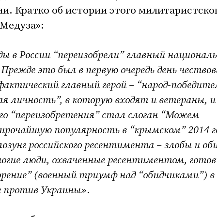
сии. Кратко об истории этого милитаристско
Медуза»:
оды в России “переизобрели” главный национал
 Прежде это был в первую очередь день чество
фактический главный герой – “народ-победите
ая личность”, в которую входят и ветераны, и
го “переизобретения” стал слоган “Можем
ирочайшую популярность в “крымском” 2014 г
лозунг российского ресентимента – злобы и об
многие люди, охваченные ресентиментом, гото
рение” (военный триумф над “обидчиками”) в
 против Украины»
.