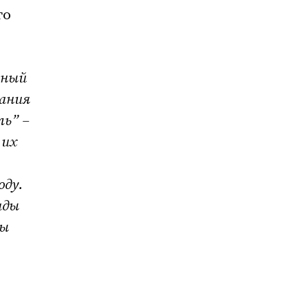
го
ьный
вания
ль” –
 их
оду.
иды
вы