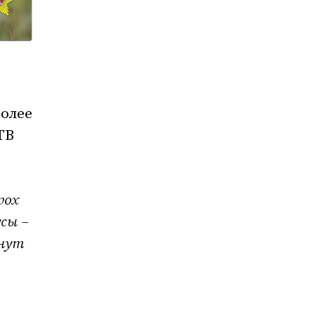
более
ТВ
рох
усы –
анут