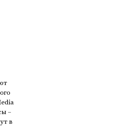
ают
ого
Media
сы –
ут в