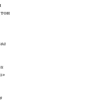
ы
 тон
ава
ми
и»
в