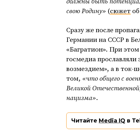
должны быть потенциал
свою Родину»
(
сюжет
об
Сразу же после пропаг
Германии на СССР в Бе
«Багратион». При этом 
госмедиа прославляли 
возмездием», а в ток-
том,
«что общего с вое
Великой Отечественной,
нацизма»
.
Читайте
Media IQ
в Te