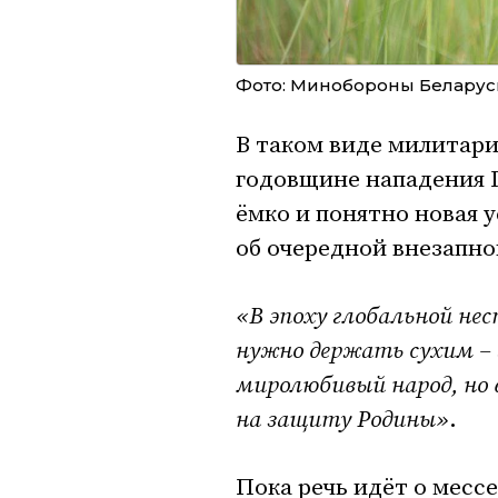
Фото: Минобороны Беларус
В таком виде милитари
годовщине нападения Г
ёмко и понятно новая 
об очередной внезапно
«В эпоху глобальной не
нужно держать сухим – э
миролюбивый народ, но 
на защиту Родины»
.
Пока речь идёт о месс