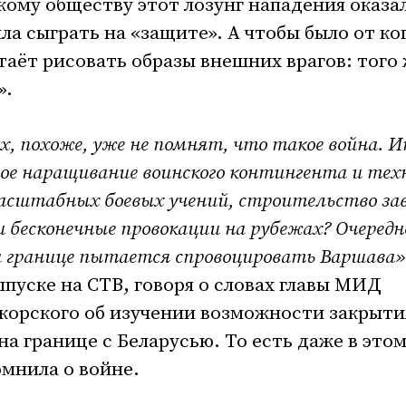
кому обществу этот лозунг нападения оказа
ла сыграть на «защите». А чтобы было от ко
таёт рисовать образы внешних врагов: того
».
х, похоже, уже не помнят, что такое война. И
ное наращивание воинского контингента и тех
масштабных боевых учений, строительство за
и бесконечные провокации на рубежах? Очередн
а границе пытается спровоцировать Варшава»
пуске на СТВ, говоря о словах главы МИД
корского об изучении возможности закрыти
на границе с Беларусью. То есть даже в это
омнила о войне.