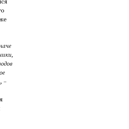
лся
го
 же
наче
ники,
водов
ое
, –
я
м