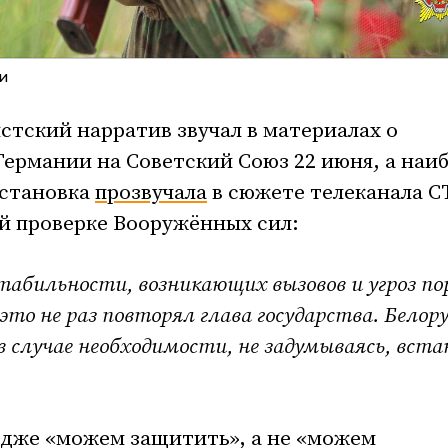
и
стский нарратив звучал в материалах о
ермании на Советский Союз 22 июня, а наи
установка
прозвучала
в сюжете телеканала С
й проверке Вооружённых сил:
стабильности, возникающих вызовов и угроз по
то не раз повторял глава государства. Белор
в случае необходимости, не задумываясь, вст
едже «можем защитить», а не «можем