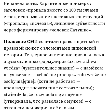
Ненадёжность». Характерные примеры:
заголовок «пропала вместе со 100 тысячами
евро», использование пассивных конструкций
(«пропала», «исчезла»), лишение субъектности
через формулировку «человек Латушко».
Польские СМИ
сочетали правозащитный и
правовой сюжет с элементами шпионской
истории. Гендерное измерение проявлялось в
двусмысленных формулировках: «wrażliwa
wiedza» (чувствительное знание) — с намёком
на уязвимость; «choć nie pracuje… robi wrażenie
osoby majętnej» (хотя не работает —
производит впечатление состоятельной);
«twierdziła, że rozwiodła się z mężem»
(утверждала, что развелась с мужем) — с
оттенком недоверия к её словам.