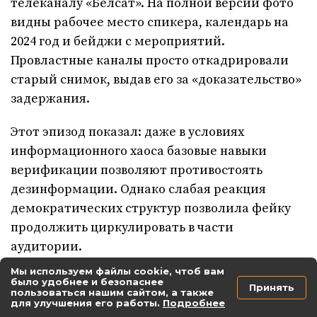
телеканалу «Белсат». На полной версии фото
видны рабочее место спикера, календарь на
2024 год и бейджи с мероприятий.
Провластные каналы просто откадрировали
старый снимок, выдав его за «доказательство»
задержания.
Этот эпизод показал: даже в условиях
информационного хаоса базовые навыки
верификации позволяют противостоять
дезинформации. Однако слабая реакция
демократических структур позволила фейку
продолжить циркулировать в части
аудитории.
Мы используем файлы cookie, чтоб вам
6. Уроки для журналистского
было удобнее и безопаснее
Принять
пользоваться нашим сайтом, а также
сообщества
для улучшения его работы.
Подробнее