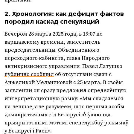
2. Хронология: как дефицит фактов
породил каскад спекуляций
Вечером 28 марта 2025 года, в 19:07 по
варшавскому времени, заместитель
председательницы Объединенного
переходного кабинета, глава Народного
антикризисного управления Павел Латушко
публично сообщил
об отсутствии связи с
Анжеликой Мельниковой с 25 марта. В своём
заявлении он сразу предложил определённую
интерпретационную рамку: «Мы спадзяемся
на лепшае, але разумеем, што першыя асобы
дэмакратычных сіл Беларусі з’яўляюцца
прыярытэтнымі мэтамі спецслужбаў рэжымаў
у Беларусі і Расіі».