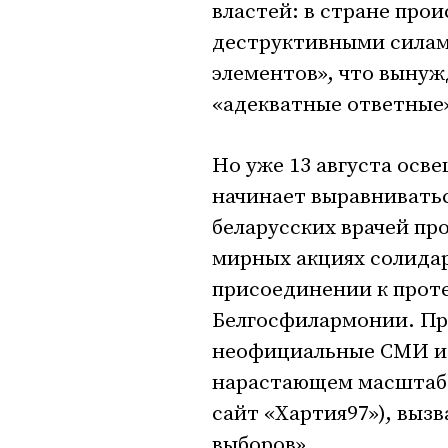
властей: в стране про
деструктивными силами
элементов», что выну
«адекватные ответные
Но уже 13 августа осв
начинает выравниватьс
беларусских врачей пр
мирных акциях солида
присоединении к прот
Белгосфилармонии. Пр
неофициальные СМИ и 
нарастающем масштабе
сайт «Хартия97»), выз
выборов».