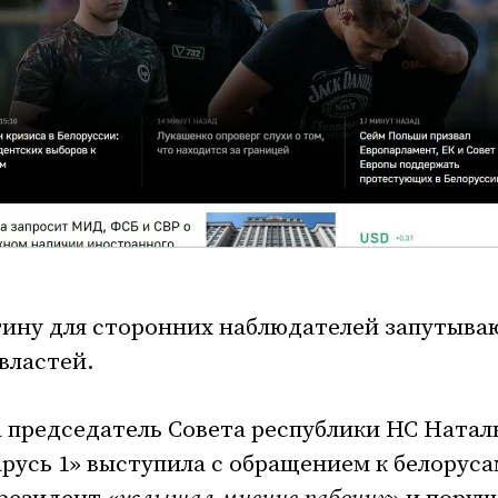
ну для сторонних наблюдателей запутыва
властей.
та председатель Совета республики НС Натал
русь 1» выступила с обращением к белоруса