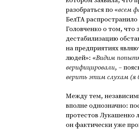
котором заявила, что п
разобраться по «
всем ф
БелТА распространило
Головченко о том, что 
дестабилизацию обста
на предприятиях являю
людей»: «
Видим попытк
верифицировали
, – поя
верить этим слухам (я 
Между тем, независим
вполне однозначно: по
протестов Лукашенко 
он фактически уже про