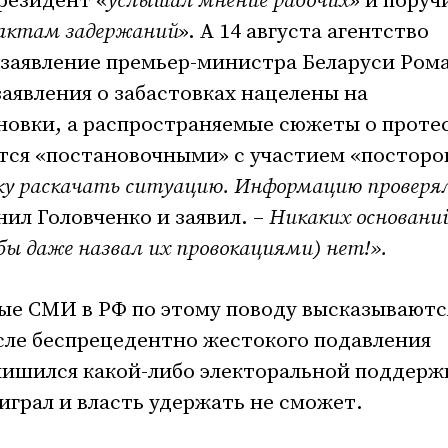
резидент «
услышал мнение рабочих
» и поруч
актам задержаний
». А 14 августа агентство
 заявление премьер-министра Беларуси Ром
заявления о забастовках нацелены на
новки, а распространяемые сюжеты о проте
тся «постановочными» с участием «постор
у раскачать ситуацию. Информацию проверя
снил Головченко и заявил. –
Никаких основани
бы даже назвал их провокациями) нет!».
ые СМИ в РФ по этому поводу высказываютс
сле беспрецедентно жестокого подавления
лишился какой-либо электоральной поддерж
играл и власть удержать не сможет.