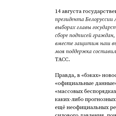
14 августа государств
президента Белоруссии 
выборах главы государс
сборе подписей граждан,
вместе защитим наш выб
моя поддержка составил
ТАСС.
Правда, в «бэках» нов
«официальные данные» 
«массовых беспорядках
каких-либо прогнозных
ещё неофициальных рез
силового давления, по