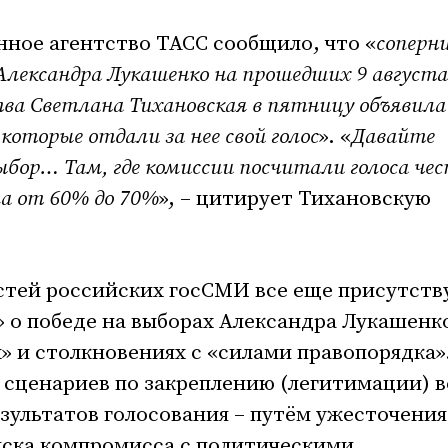
енное агентство ТАСС сообщило, что «
с
оперн
Александра Лукашенко на прошедших 9 августа
тва Светлана Тихановская в пятницу объявила
 которые отдали за нее свой голос
». «
Давайте
ор… Там, где комиссии посчитали голоса чес
а от 60% до 70%
», – цитирует Тихановскую
остей российских госСМИ все еще присутст
о победе на выборах Александра Лукашенко
» и столкновениях с «силами правопорядка»
 сценариев по закреплению (легитимации) в
ультатов голосования – путём ужесточения
иска компромисса с политическими