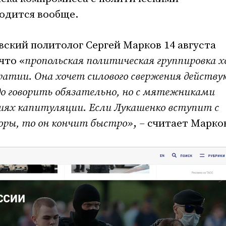
одится вообще.
ский политолог Сергей Марков 14 августа
что «
пропольская политическая группировка 
ократии. Она хочет силового свержения действ
до говорить обязательно, но с мятежниками
виях капитуляции. Если Лукашенко вступит с
оры, то он кончит быстро»
,
–
считает Марко