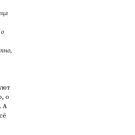
ица
 о
тно,
вуют
, о
. А
сё