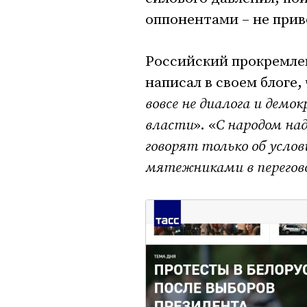
оппонентами – не прив
Российский прокремлев
написал в своем блоге, 
вовсе не диалога и дем
власти
». «
С народом на
говорят только об усло
мятежниками в перегов