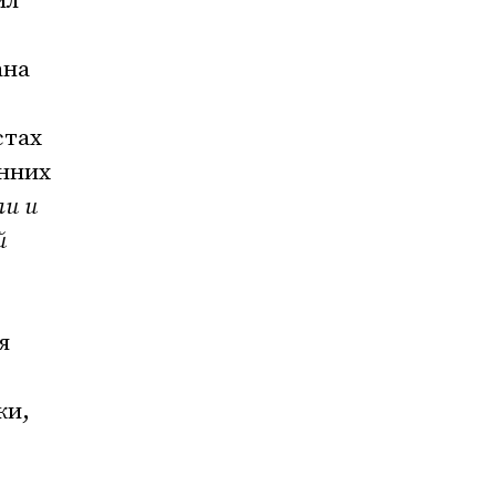
ил
ана
стах
онних
ли и
й
я
ки,