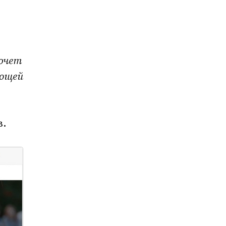
хочет
ующей
в.