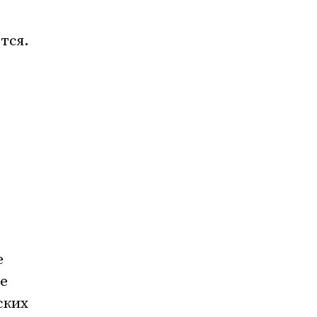
тся.
е
е
ских