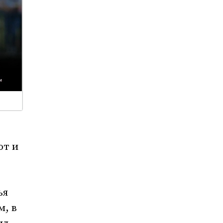
ют и
ья
м, в