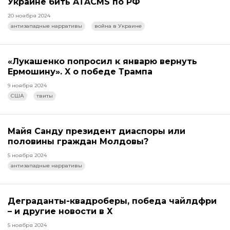
Украине бить ATACMS по РФ
20 ноября 2024
антизападные нарративы
война в Украине
«Лукашенко попросил к январю вернуть
Ермошину». X о победе Трампа
9 ноября 2024
США
твиты
Майя Санду президент диаспоры или
половины граждан Молдовы?
5 ноября 2024
антизападные нарративы
Деграданты-квадроберы, победа чайлдфри
– и другие новости в X
5 ноября 2024