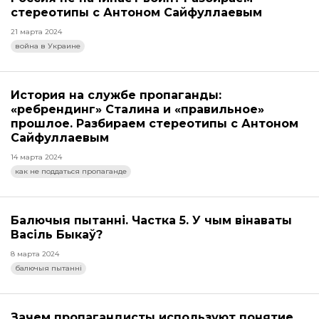
стереотипы с Антоном Сайфуллаевым
21 марта 2024
война в Украине
История на службе пропаганды:
«ребрендинг» Сталина и «правильное»
прошлое. Разбираем стереотипы с Антоном
Сайфуллаевым
14 марта 2024
как не поддаться пропаганде
Балючыя пытанні. Частка 5. У чым вінаваты
Васіль Быкаў?
8 марта 2024
балючыя пытанні
Зачем пропагандисты используют понятие