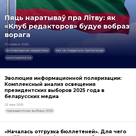
Пяць наратываў пра Літву: як
«Клуб редакторов» будуе вобраз
ворага
10 апреля 2026
антизападные нарративы
как не поддаться пропаганде
конспирология
Эволюция информационной поляризации:
Комплексный анализ освещения
президентских выборов 2025 года в
беларусских медиа
22 мая 2025
президентские выборы-2025
«Началась отгрузка бюллетеней». Для чего