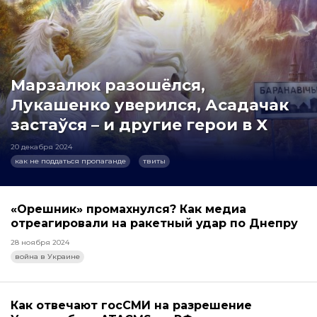
Марзалюк разошёлся,
Лукашенко уверился, Асадачак
застаўся – и другие герои в X
20 декабря 2024
как не поддаться пропаганде
твиты
«Орешник» промахнулся? Как медиа
отреагировали на ракетный удар по Днепру
28 ноября 2024
война в Украине
Как отвечают госСМИ на разрешение