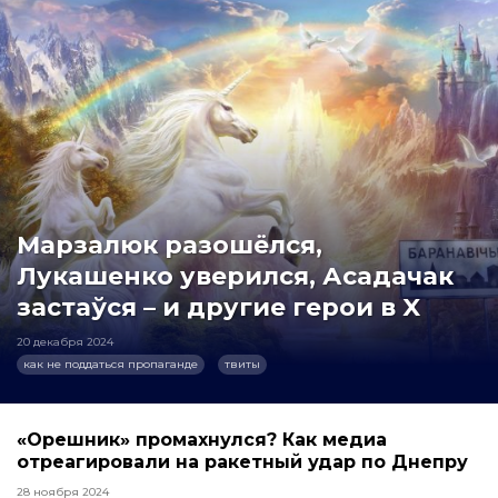
Марзалюк разошёлся,
Лукашенко уверился, Асадачак
застаўся – и другие герои в X
20 декабря 2024
как не поддаться пропаганде
твиты
«Орешник» промахнулся? Как медиа
отреагировали на ракетный удар по Днепру
28 ноября 2024