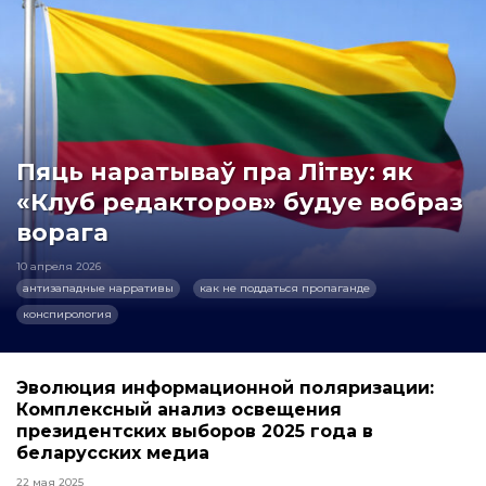
Пяць наратываў пра Літву: як
«Клуб редакторов» будуе вобраз
ворага
10 апреля 2026
антизападные нарративы
как не поддаться пропаганде
конспирология
Эволюция информационной поляризации:
Комплексный анализ освещения
президентских выборов 2025 года в
беларусских медиа
22 мая 2025