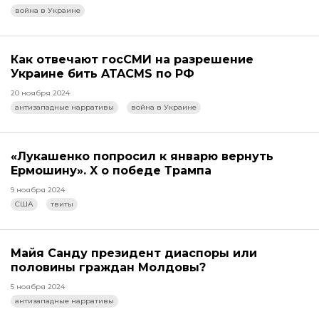
война в Украине
Как отвечают госСМИ на разрешение
Украине бить ATACMS по РФ
20 ноября 2024
антизападные нарративы
война в Украине
«Лукашенко попросил к январю вернуть
Ермошину». X о победе Трампа
9 ноября 2024
США
твиты
Майя Санду президент диаспоры или
половины граждан Молдовы?
5 ноября 2024
антизападные нарративы