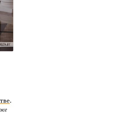
тве
.
уже