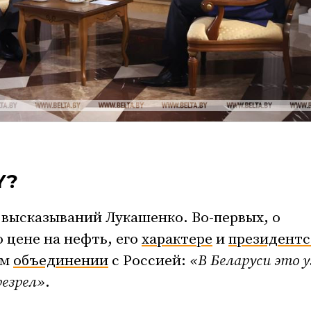
Y?
высказываний Лукашенко. Во-первых, о
 цене на нефть, его
характере
и
президентс
ом
объединении
с Россией:
«В Беларуси это 
резрел»
.