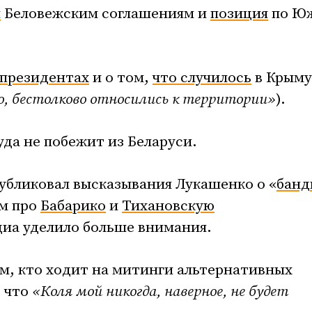
и
Беловежским соглашениям и
позиция
по Ю
 президентах
и о том,
что случилось
в Крыму
о, бестолково относились к территории»
).
куда не побежит из Беларуси.
публиковал высказывания Лукашенко о «
банд
ам про
Бабарико
и
Тихановскую
диа уделило больше внимания.
м, кто ходит на митинги альтернативных
, что
«Коля мой никогда, наверное, не будет