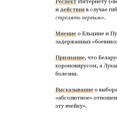
Респект
Интернету («в
и
действия
в случае ги
стрелять первым»
.
Мнение
о Ельцине и Пу
задержанных «боевико
Признание
, что Белар
короновирусом, а Лука
болезни.
Высказывание
о выбора
«абсолютное» отношени
эту ячейку».