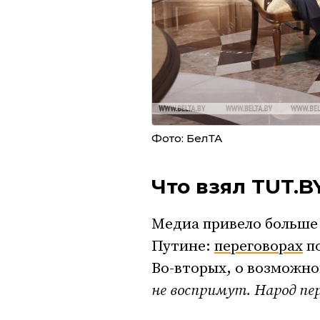
Фото: БелТА
Что взял TUT.B
Медиа привело больше 
Путине:
переговорах
по
Во-вторых, о возможн
не воспримут. Народ пе