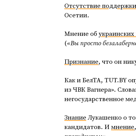
Отсутствие поддержк
Осетии.
Мнение об
украинских
(
«Вы просто безалаберн
Признание
, что он ни
Как и БелТА, TUT.BY о
из ЧВК Вагнера». Слов
негосударственное ме
Знание
Лукашенко о то
кандидатов. И
мнение