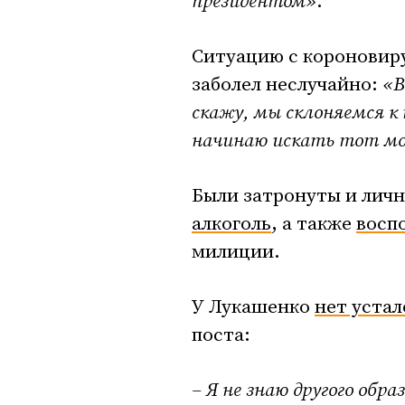
президентом»
.
Ситуацию с короновир
заболел неслучайно:
«В
скажу, мы склоняемся к 
начинаю искать тот мо
Были затронуты и личн
алкоголь
, а также
восп
милиции.
У Лукашенко
нет уста
поста:
– Я не знаю другого обр