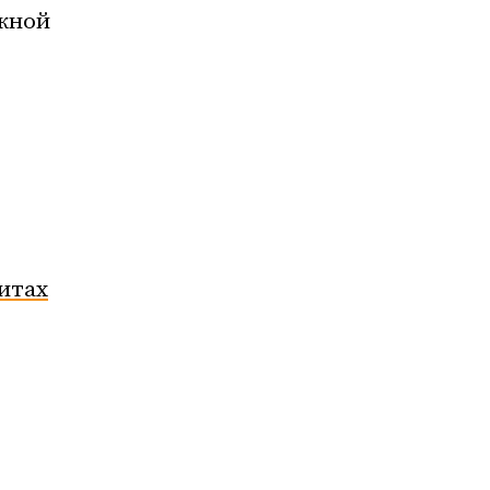
жной
итах