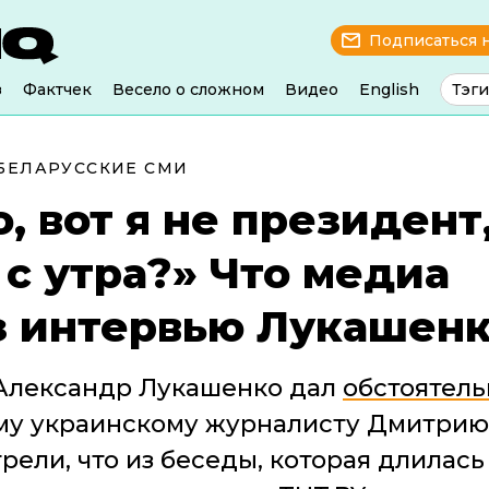
Подписаться 
з
Фактчек
Весело о сложном
Видео
English
Тэги
БЕЛАРУССКИЕ СМИ
, вот я не президент,
 с утра?» Что медиа
з интервью Лукашен
Александр Лукашенко дал
обстоятель
му украинскому журналисту Дмитрию
ели, что из беседы, которая длилась 