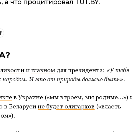
, а что процитировал TUT.BY.
ТА?
дливости
и
главном
для президента:
«У тебя
с народом. И это от природы должно быть»
.
икте
в Украине («мы втроем, мы родные…») 
о в Беларуси
не будет олигархов
(«власть
ом»).