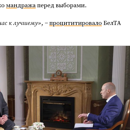
ко
мандража
перед выборами.
нас к лучшему»
, −
процититировало
БелТА