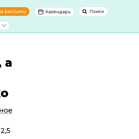
на рассылку
Поиск
Календарь
 а
ко
ное
2,5