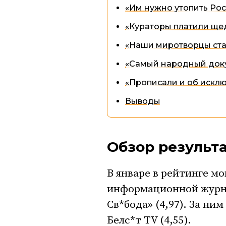
«Им нужно утопить Рос
«Кураторы платили ще
«Наши миротворцы стал
«Самый народный док
«Прописали и об искл
Выводы
Обзор результ
В январе в рейтинге м
информационной журнал
Св*бода» (4,97). За ним
Белс*т TV (4,55).