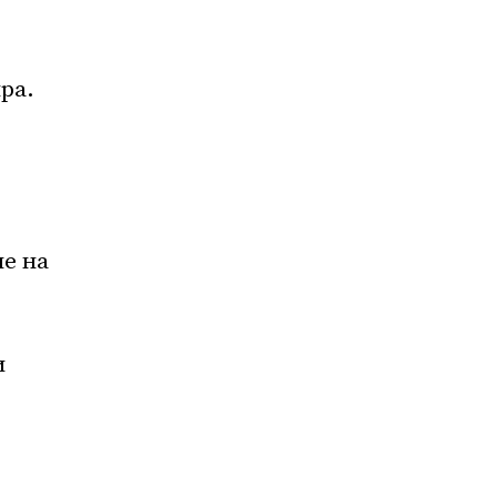
ра.
ие на
и