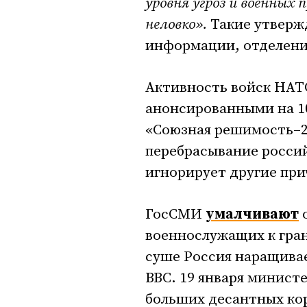
уровня угроз и военных
неловко».
Такие утверж
информации, отделени
Активность войск НАТО
анонсированными на 1
«Союзная решимость–20
перебрасывание россий
игнорирует другие пр
ГосСМИ
умалчивают
о
военнослужащих к гран
суше Россия наращивае
ВВС. 19 января минист
больших десантных кор