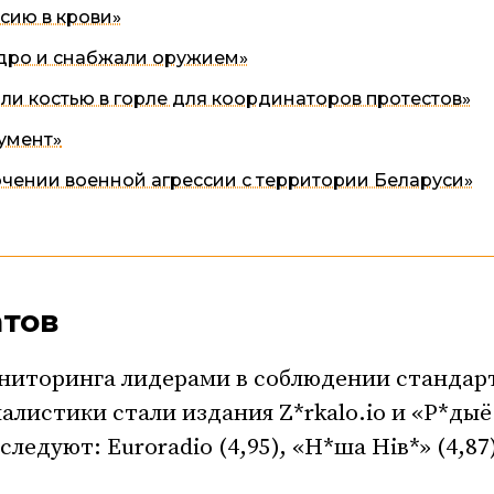
сию в крови»
дро и снабжали оружием»
и костью в горле для координаторов протестов»
умент»
ючении военной агрессии с территории Беларуси»
атов
ониторинга лидерами в соблюдении стандар
истики стали издания Z*rkalo.io и «Р*дыё
 следуют: Euroradio (4,95), «Н*ша Нів*» (4,87