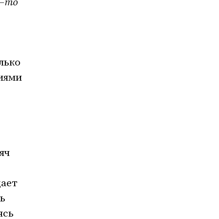
к–то
лько
иями
яч
щает
ь
ясь