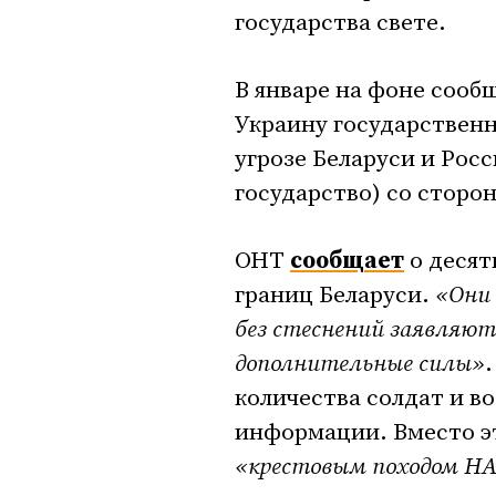
государства свете.
В январе на фоне соо
Украину государствен
угрозе Беларуси и Рос
государство) со сторо
ОНТ
сообщает
о десят
границ Беларуси.
«Они
без стеснений заявляют
дополнительные силы»
количества солдат и в
информации. Вместо э
«крестовым походом НА