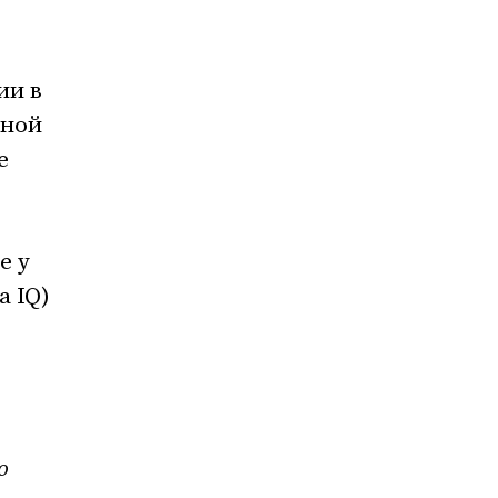
ии в
нной
е
е у
a IQ)
о