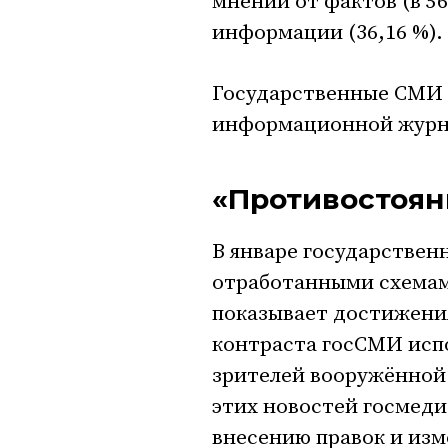
мнений от фактов (в 5
информации (36,16 %).
Государственные СМИ 
информационной журна
«Противостоян
В январе государствен
отработанными схемам
показывает достижения
контраста госСМИ испо
зрителей вооружённой 
этих новостей госмед
внесению правок и изм