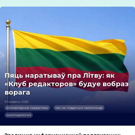
Пяць наратываў пра Літву: як
«Клуб редакторов» будуе вобраз
ворага
10 апреля 2026
антизападные нарративы
как не поддаться пропаганде
конспирология