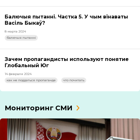
Балючыя пытанні. Частка 5. У чым вінаваты
Васіль Быкаў?
8 марта 2024
балючыя пытанні
Зачем пропагандисты используют понятие
Глобальный Юг
14 февраля 2024
как не поддаться пропаганде
что почитать
Мониторинг СМИ