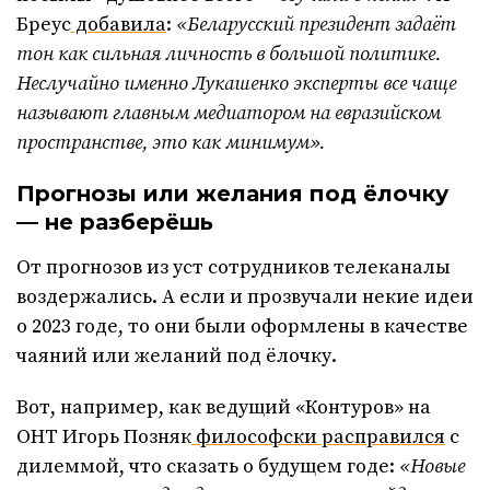
Бреус
добавила
:
«Беларусский президент задаёт
тон как сильная личность в большой политике.
Неслучайно именно Лукашенко эксперты все чаще
называют главным медиатором на евразийском
пространстве, это как минимум».
Прогнозы или желания под ёлочку
— не разберёшь
От прогнозов из уст сотрудников телеканалы
воздержались. А если и прозвучали некие идеи
о 2023 годе, то они были оформлены в качестве
чаяний или желаний под ёлочку.
Вот, например, как ведущий «Контуров» на
ОНТ Игорь Позняк
философски расправился
с
дилеммой, что сказать о будущем годе:
«Новые