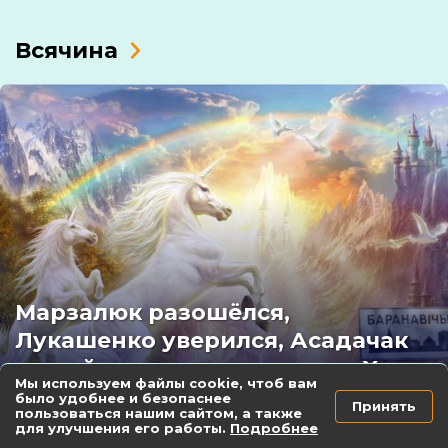
Всячина
Марзалюк разошёлся,
Лукашенко уверился, Асадачак
застаўся – и другие герои в X
Мы используем файлы cookie, чтоб вам
было удобнее и безопаснее
20 декабря 2024
Принять
пользоваться нашим сайтом, а также
как не поддаться пропаганде
твиты
для улучшения его работы.
Подробнее