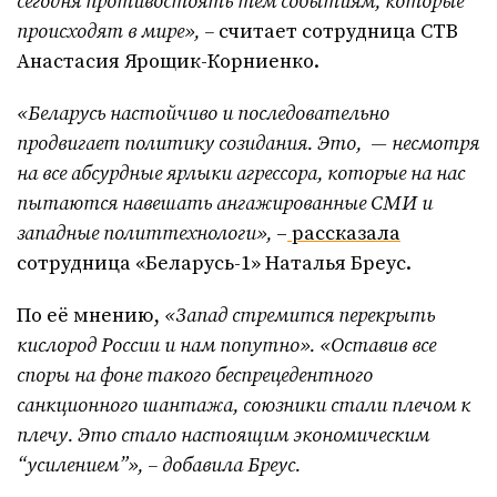
сегодня противостоять тем событиям, которые
происходят в мире», –
считает сотрудница СТВ
Анастасия Ярощик-Корниенко.
«Беларусь настойчиво и последовательно
продвигает политику созидания. Это, — несмотря
на все абсурдные ярлыки агрессора, которые на нас
пытаются навешать ангажированные СМИ и
западные политтехнологи»,
–
рассказала
сотрудница «Беларусь-1» Наталья Бреус.
По её мнению,
«Запад стремится перекрыть
кислород России и нам попутно». «Оставив все
споры на фоне такого беспрецедентного
санкционного шантажа, союзники стали плечом к
плечу. Это стало настоящим экономическим
“усилением”», – добавила Бреус.