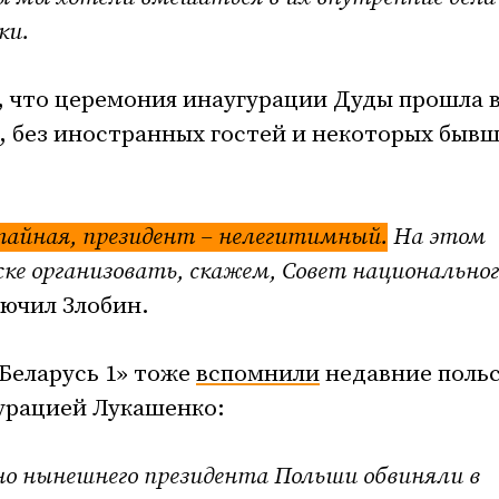
ки.
 что церемония инаугурации Дуды прошла 
, без иностранных гостей и некоторых быв
 тайная, президент – нелегитимный.
На этом
ке организовать, скажем, Совет национальног
ключил Злобин.
«Беларусь 1» тоже
вспомнили
недавние поль
гурацией Лукашенко:
, но нынешнего президента Польши обвиняли в