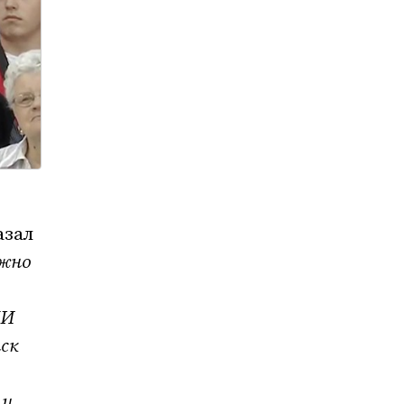
азал
ожно
МИ
ск
 и