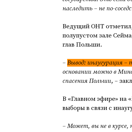
наследить – не по-соседс
Ведущий ОНТ отметил,
полупустом зале Сейма
глав Польши.
–
Вывод: инаугурация –
основании можно в Минс
спасения Польши
, – за
В «Главном эфире» на 
выборы в связи с инау
– Может, вы не в курсе