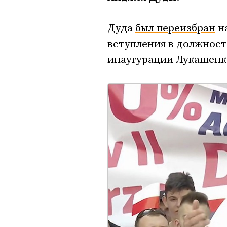
Дуда
был переизбран
на
вступления в должнос
инаугурации Лукашенк