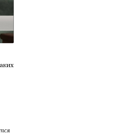
каких
ются