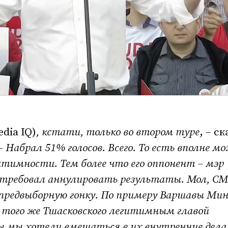
dia IQ)
, кстати, только во втором туре
, – ск
–
Набрал 51% голосов. Всего. То есть вполне м
итимности. Тем более что его оппонент – мэр
 требовал аннулировать результаты. Мол, С
предвыборную гонку. По примеру Варшавы Мин
 того же Тшасковского легитимным главой
бы мы хотели вмешаться в их внутренние дела