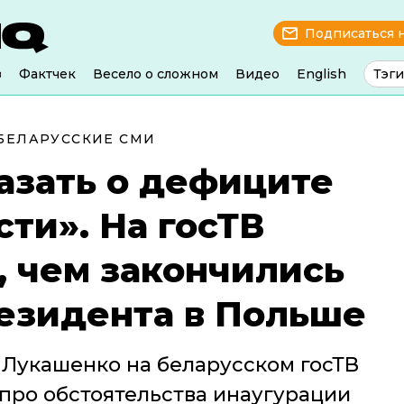
Подписаться 
з
Фактчек
Весело о сложном
Видео
English
Тэги
БЕЛАРУССКИЕ СМИ
азать о дефиците
ти». На госТВ
, чем закончились
езидента в Польше
 Лукашенко на беларусском госТВ
про обстоятельства инаугурации