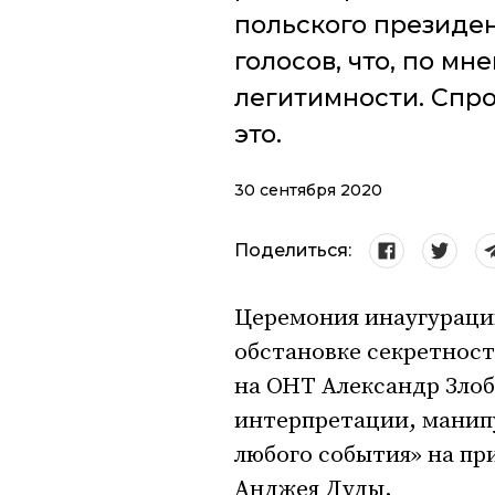
польского президен
голосов, что, по м
легитимности. Спро
это.
30 сентября 2020
Поделиться:
Церемония инаугурац
обстановке секретност
на ОНТ Александр Зло
интерпретации, манипу
любого события» на пр
Анджея Дуды.