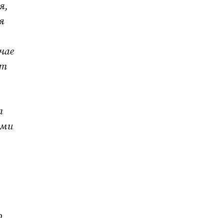
я,
я
чае
ет
а
ими
о