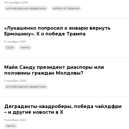
20 ноября 2024
антизападные нарративы
война в Украине
«Лукашенко попросил к январю вернуть
Ермошину». X о победе Трампа
9 ноября 2024
США
твиты
Майя Санду президент диаспоры или
половины граждан Молдовы?
5 ноября 2024
антизападные нарративы
Деграданты-квадроберы, победа чайлдфри
– и другие новости в X
5 ноября 2024
твиты