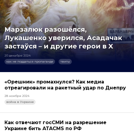
Марзалюк разошёлся,
Лукашенко уверился, Асадачак
застаўся – и другие герои в X
20 декабря 2024
как не поддаться пропаганде
твиты
«Орешник» промахнулся? Как медиа
отреагировали на ракетный удар по Днепру
28 ноября 2024
война в Украине
Как отвечают госСМИ на разрешение
Украине бить ATACMS по РФ