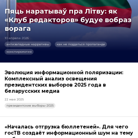
Пяць наратываў пра Літву: як
«Клуб редакторов» будуе вобраз
ворага
10 апреля 2026
антизападные нарративы
как не поддаться пропаганде
конспирология
Эволюция информационной поляризации:
Комплексный анализ освещения
президентских выборов 2025 года в
беларусских медиа
22 мая 2025
президентские выборы-2025
«Началась отгрузка бюллетеней». Для чего
госТВ создаёт информационный шум на тему