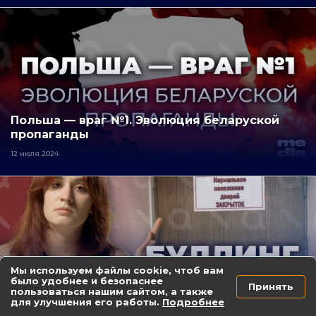
Польша — враг №1. Эволюция беларуской
пропаганды
12 июля 2024
Мы используем файлы cookie, чтоб вам
было удобнее и безопаснее
Принять
Что скрывается за «покаянными видео»?
пользоваться нашим сайтом, а также
для улучшения его работы.
Подробнее
7 июля 2024