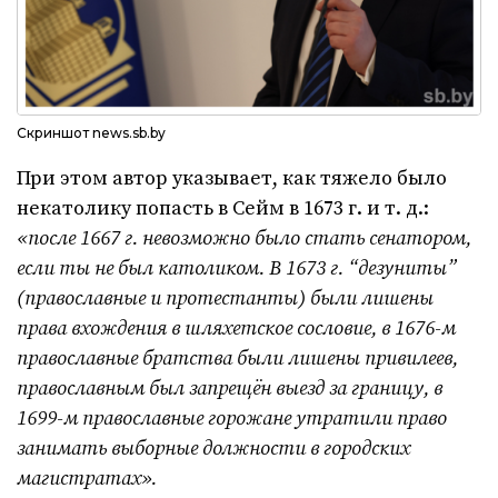
Скриншот news.sb.by
При этом автор указывает, как тяжело было
некатолику попасть в Сейм в 1673 г. и т. д.:
«после 1667 г. невозможно было стать сенатором,
если ты не был католиком. В 1673 г. “дезуниты”
(православные и протестанты) были лишены
права вхождения в шляхетское сословие, в 1676-м
православные братства были лишены привилеев,
православным был запрещён выезд за границу, в
1699-м православные горожане утратили право
занимать выборные должности в городских
магистратах»
.