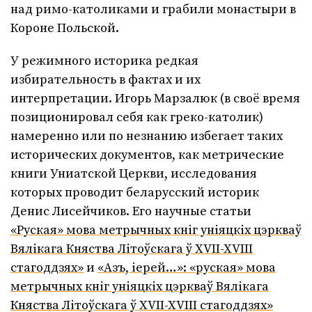
над римо-католиками и грабили монастыри в
Короне Польской.
У режимного историка редкая
избирательность в фактах и их
интерпретации. Игорь Марзалюк (в своё время
позиционировал себя как греко-католик)
намеренно или по незнанию избегает таких
исторических документов, как метрические
книги Униатской Церкви, исследования
которых проводит беларусский историк
Денис Лисейчиков. Его научные статьи
«Руская» мова метрычных кніг уніяцкіх цэркваў
Вялікага Княства Літоўскага ў XVII-XVIII
стагоддзях»
и
«Азъ, іерей…»: «руская» мова
метрычных кніг уніяцкіх цэркваў Вялікага
Княства Літоўскага ў XVII-XVIII стагоддзях»