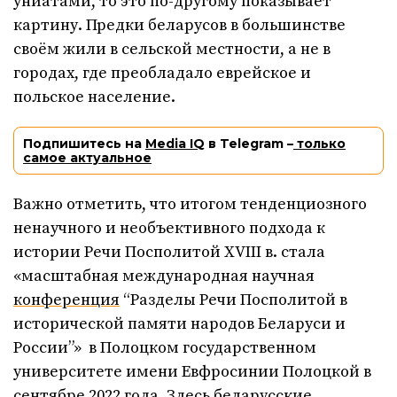
униатами, то это по-другому показывает
картину. Предки беларусов в большинстве
своём жили в сельской местности, а не в
городах, где преобладало еврейское и
польское население.
Подпишитесь на
Media IQ
в Telegram –
только
самое актуальное
Важно отметить, что итогом тенденциозного
ненаучного и необъективного подхода к
истории Речи Посполитой XVIII в. стала
«масштабная международная научная
конференция
“Разделы Речи Посполитой в
исторической памяти народов Беларуси и
России”» в Полоцком государственном
университете имени Евфросинии Полоцкой в
сентябре 2022 года. Здесь беларусские