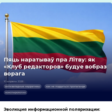
Пяць наратываў пра Літву: як
«Клуб редакторов» будуе вобраз
ворага
10 апреля 2026
антизападные нарративы
как не поддаться пропаганде
конспирология
Эволюция информационной поляризации: