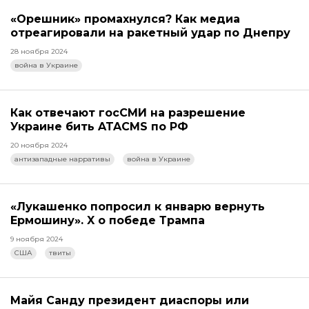
«Орешник» промахнулся? Как медиа
отреагировали на ракетный удар по Днепру
28 ноября 2024
война в Украине
Как отвечают госСМИ на разрешение
Украине бить ATACMS по РФ
20 ноября 2024
антизападные нарративы
война в Украине
«Лукашенко попросил к январю вернуть
Ермошину». X о победе Трампа
9 ноября 2024
США
твиты
Майя Санду президент диаспоры или