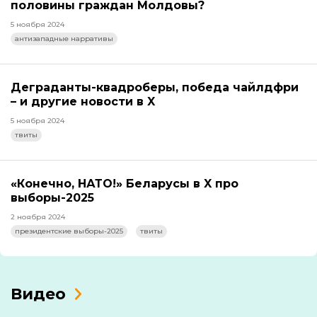
половины граждан Молдовы?
5 ноября 2024
антизападные нарративы
Деграданты-квадроберы, победа чайлдфри
– и другие новости в X
5 ноября 2024
твиты
«Конечно, НАТО!» Беларусы в X про
выборы-2025
2 ноября 2024
президентские выборы-2025
твиты
Видео