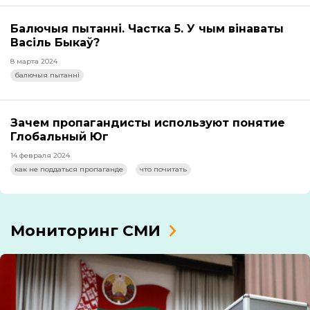
Балючыя пытанні. Частка 5. У чым вінаваты
Васіль Быкаў?
8 марта 2024
балючыя пытанні
Зачем пропагандисты используют понятие
Глобальный Юг
14 февраля 2024
как не поддаться пропаганде
что почитать
Мониторинг СМИ