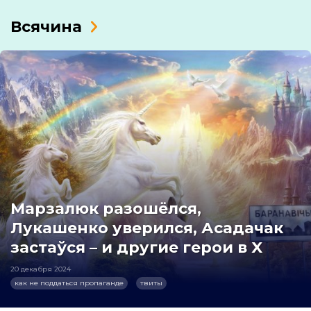
Всячина
Марзалюк разошёлся,
Лукашенко уверился, Асадачак
застаўся – и другие герои в X
20 декабря 2024
как не поддаться пропаганде
твиты