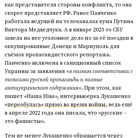
как представителя стороны конфликта, то она
скорее представляет РФ. Ранее Панченко
работала ведущей на телеканалах кума Путина
Виктора Медведчука. А в январе 2023-го СБУ
завела на нее уголовное дело из-за её поездки в
оккупированные Донецк и Мариуполь для
съёмок пропагандистского репортажа.
Панченко включена в санкционный список
Украины за заявления
«в полном соответствии с
тезисами русской пропаганды и полные
антиукраинского содержания»
. При этом, как
пишет «Наша Ніва», интервьюерка Лукашенко
«
переобулась» прямо во время войны
, ведь ещё
в апреле 2022 года она писала, что «русские –
это фашисты».
Тем не менее Лукашенко обращается через