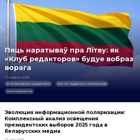
Пяць наратываў пра Літву: як
«Клуб редакторов» будуе вобраз
ворага
10 апреля 2026
антизападные нарративы
как не поддаться пропаганде
конспирология
Эволюция информационной поляризации:
Комплексный анализ освещения
президентских выборов 2025 года в
беларусских медиа
22 мая 2025