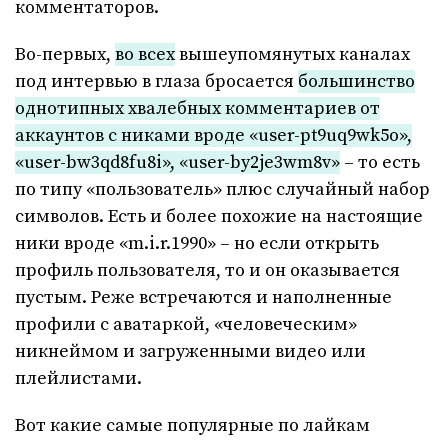
комментаторов.
Во-первых,
во всех
вышеупомянутых каналах
под интервью в глаза бросается
большинство
однотипных хвалебных комментариев от
аккаунтов с никами вроде «user-pt9uq9wk5o»,
«user-bw3qd8fu8i», «user-by2je3wm8v»
– то есть
по типу «пользователь» плюс случайный набор
символов. Есть и более похожие на настоящие
ники вроде «m.i.r.1990» – но если открыть
профиль пользователя, то и он оказывается
пустым. Реже встречаются и наполненные
профили с аватаркой, «человеческим»
никнеймом и загруженными видео или
плейлистами.
Вот какие самые популярные по лайкам