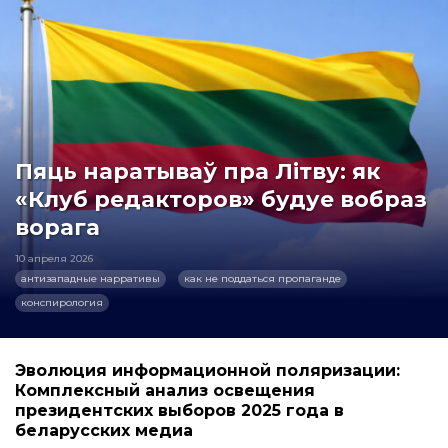
Пяць наратываў пра Літву: як
«Клуб редакторов» будуе вобраз
ворага
10 апреля 2026
антизападные нарративы
как не поддаться пропаганде
конспирология
Эволюция информационной поляризации:
Комплексный анализ освещения
президентских выборов 2025 года в
беларусских медиа