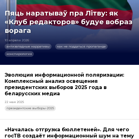
Пяць наратываў пра Літву: як
«Клуб редакторов» будуе вобраз
ворага
10 апреля 2026
антизападные нарративы
как не поддаться пропаганде
конспирология
Эволюция информационной поляризации:
Комплексный анализ освещения
президентских выборов 2025 года в
беларусских медиа
22 мая 2025
президентские выборы-2025
«Началась отгрузка бюллетеней». Для чего
госТВ создаёт информационный шум на тему