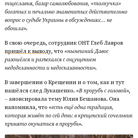
тщеславия, базар самолюбования, «толкучка»
богатых и печально знаменитых действительно
вопрос о судьбе Украины в обсуждениях… не
обошла
».
В свою очередь, сотрудник ОНТ Глеб Лавров
пришёл к выводу
, что «
нынешний Давос
разошёлся и разъехался с ощущением
недоделанности и недосказанности
».
В завершении о Крещении и о том, как и тут
нашёлся след Лукашенко. «
В прорубь с головой
»,
– анонсировала тему Юлия Бешанова. Она
напомнила, что «
есть ещё одна традиция,
которая живёт по сей день: в крещенский сочельник
принято окунаться в прорубь
».