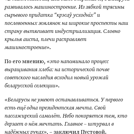
развивалось машиностроение. Из зябкой трясины
сырьевого придатка “крэсаў усходніх” и
послевоенных землянок на широкие проспекты наш
страну вытягивает индустриализация. Словно
крылья аиста, плечи расправляет
машиностроение»
.
По его мнению,
«это напоминало процесс
выращивания хлеба: на исторической почве
советского наследия всходил новый урожай
беларусской селекции»
.
«Беларусы не умеют останавливаться. У первого
есть ещё одна президентская мечта. Свой
пассажирский самолёт. Небо покоряется тем, кто
дерзает о нём мечтать. Главное – штурвал в
надёжных руках»
, – заключил Пустовой.