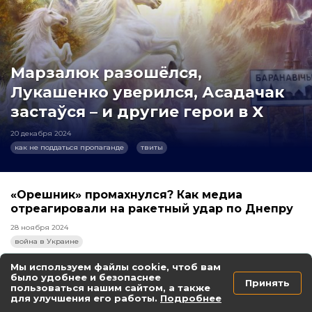
Марзалюк разошёлся,
Лукашенко уверился, Асадачак
застаўся – и другие герои в X
20 декабря 2024
как не поддаться пропаганде
твиты
«Орешник» промахнулся? Как медиа
отреагировали на ракетный удар по Днепру
28 ноября 2024
война в Украине
Мы используем файлы cookie, чтоб вам
было удобнее и безопаснее
Принять
пользоваться нашим сайтом, а также
Как отвечают госСМИ на разрешение
для улучшения его работы.
Подробнее
Украине бить ATACMS по РФ