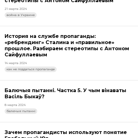
стереотипы с Антоном Сайфуллаевым
21 марта 2024
война в Украине
История на службе пропаганды:
«ребрендинг» Сталина и «правильное»
прошлое. Разбираем стереотипы с Антоном
Сайфуллаевым
14 марта 2024
как не поддаться пропаганде
Балючыя пытанні. Частка 5. У чым вінаваты
Васіль Быкаў?
8 марта 2024
балючыя пытанні
Зачем пропагандисты используют понятие