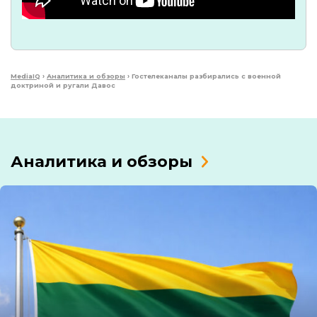
MediaIQ
›
Аналитика и обзоры
›
Гостелеканалы разбирались с военной
доктриной и ругали Давос
Аналитика и обзоры