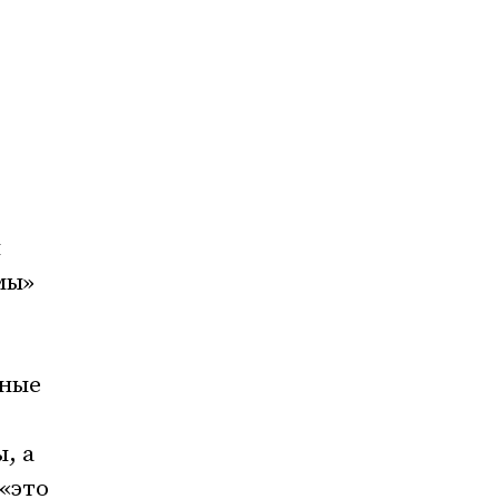
я
мы»
жные
, а
 «это