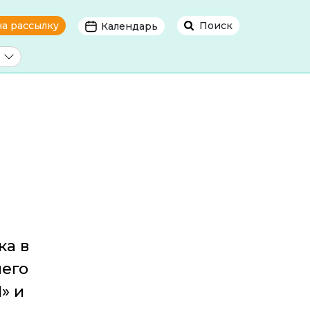
на рассылку
Поиск
Календарь
ка в
него
» и