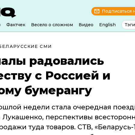
Подписаться 
з
Фактчек
Весело о сложном
Видео
English
Тэги
БЕЛАРУССКИЕ СМИ
налы радовались
ству с Россией и
ому бумерангу
ошлой недели стала очередная поезд
 Лукашенко, перспективы всесторон
одажи туда товаров. СТВ, «Беларусь-1