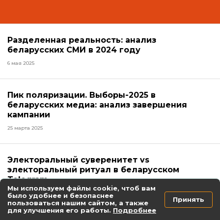
Разделенная реальность: анализ
беларусских СМИ в 2024 году
6 мая 2025
Пик поляризации. Выборы-2025 в
беларусских медиа: анализ завершения
кампании
25 марта 2025
Электоральный суверенитет vs
электоральный ритуал в беларусском
Telegram
Мы используем файлы cookie, чтоб вам
21 февраля 2025
было удобнее и безопаснее
Принять
пользоваться нашим сайтом, а также
инфографика
президентские выборы-2025
для улучшения его работы.
Подробнее