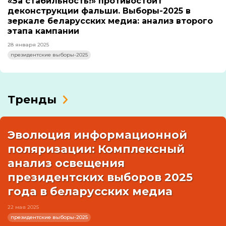
«За стабильность!» противостоит
деконструкции фальши. Выборы-2025 в
зеркале беларусских медиа: анализ второго
этапа кампании
28 января 2025
президентские выборы-2025
Тренды
Эволюция информационной
поляризации: Комплексный
анализ освещения
президентских выборов 2025
года в беларусских медиа
22 мая 2025
президентские выборы-2025