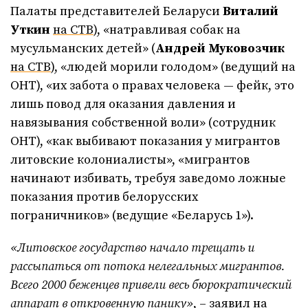
Палаты представителей Беларуси
Виталий
Уткин
на СТВ
), «натравливая собак на
мусульманских детей» (
Андрей Муковозчик
на СТВ
), «людей морили голодом» (ведущий на
ОНТ), «их забота о правах человека — фейк, это
лишь повод для оказания давления и
навязывания собственной воли» (сотрудник
ОНТ), «как выбивают показания у мигрантов
литовские колониалисты», «мигрантов
начинают избивать, требуя заведомо ложные
показания против белорусских
пограничников» (ведущие «Беларусь 1»).
«Литовское государство начало трещать и
рассыпаться от потока нелегальных мигрантов.
Всего 2000 беженцев привели весь бюрократический
аппарат в откровенную панику»
, –
заявил
на