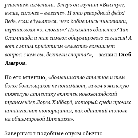
решением изменили. Теперь он звучит «Быстрее,
выше, сильнее – вместе». И это рекордный фейк!
Ведь, если вдуматься, чего добивались чиновники,
переписывая «о, слоган»? Показать единство? Так
Олимпиада и так символ общемирового согласия! А
вот с этим придатком «вместе» возникает
вопрос: с кем вы, деятели спорта?»
,
–
заявил
Глеб
Лавров
.
По его мнению,
«большинство атлетов и тем
более болельщиков не понимают, зачем в женскую
тяжелую атлетику включен новозеландский
трансгендер Лорел Хаббард, который среди прочих
штангисток топорщится, как одинокий тополь
на общемировой Плющихе»
.
Завершают подобные опусы обычно