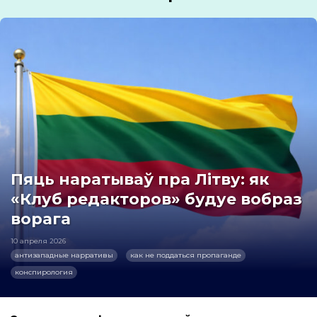
Пяць наратываў пра Літву: як
«Клуб редакторов» будуе вобраз
ворага
10 апреля 2026
антизападные нарративы
как не поддаться пропаганде
конспирология